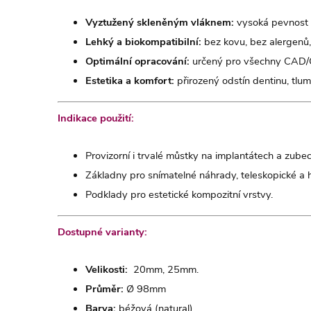
Vyztužený skleněným vláknem:
vysoká pevnost 
Lehký a biokompatibilní:
bez kovu, bez alergenů, 
Optimální opracování:
určený pro všechny CAD
Estetika a komfort:
přirozený odstín dentinu, tlume
Indikace použití:
Provizorní i trvalé můstky na implantátech a zubec
Základny pro snímatelné náhrady, teleskopické a h
Podklady pro estetické kompozitní vrstvy.
Dostupné varianty:
Velikosti:
20mm, 25mm.
Průměr:
Ø 98mm
Barva:
béžová (natural).