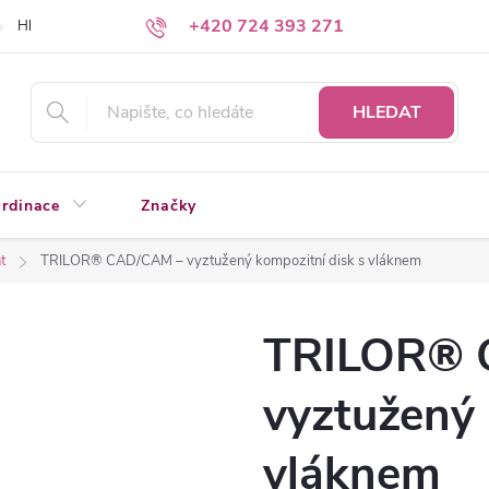
+420 724 393 271
Hledáte a nenacházíte?
Napište nám
HLEDAT
rdinace
Značky
t
TRILOR® CAD/CAM – vyztužený kompozitní disk s vláknem
TRILOR® 
vyztužený 
vláknem