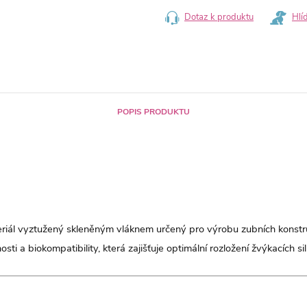
Dotaz k produktu
Hlí
POPIS PRODUKTU
iál vyztužený skleněným vláknem určený pro výrobu zubních konstr
a biokompatibility, která zajišťuje optimální rozložení žvýkacích sil 