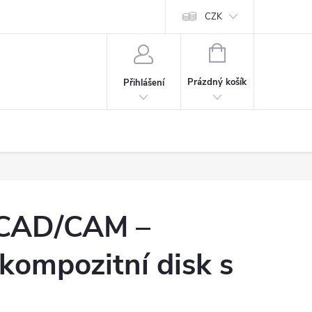
CZK
NÁKUPNÍ
KOŠÍK
Prázdný košík
Přihlášení
CAD/CAM –
kompozitní disk s