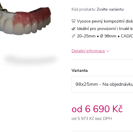
Kód produktu:
Zvolte variantu
🦷 Vysoce pevný kompozitní dis
🌿 Ideální pro provizorní i trvalé
📏 20–25mm • Ø 98mm • CAD/C
Detailní informace
Varianta
od
6 690 Kč
od
5 973 Kč
bez DPH
Měrná
cena: