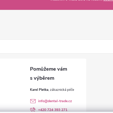
Karel Pletka
info
@
dental-trade.cz
+420 724 393 271