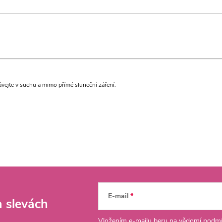
ávejte v suchu a mimo přímé sluneční záření.
E-mail
a slevách
Vložením e-mailu beru na vědomí
podmí