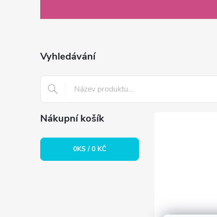
á
p
a
Vyhledávání
t
í
Nákupní košík
0
KS /
0 KČ