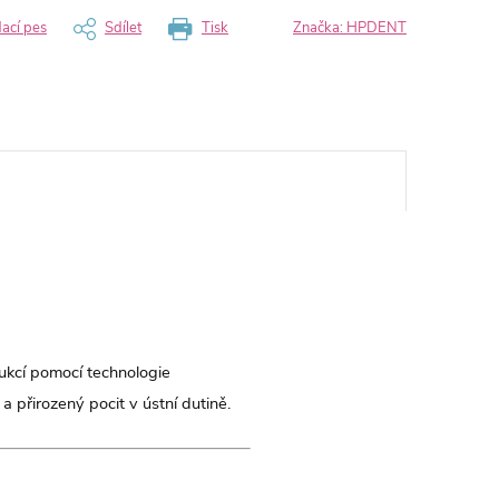
dací pes
Sdílet
Tisk
Značka:
HPDENT
ukcí pomocí technologie
a přirozený pocit v ústní dutině.