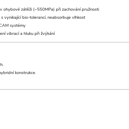
v ohybové zátěži (~550MPa) při zachování pružnosti
s vynikající bio-tolerancí, neabsorbuje vlhkost
/CAM systémy
ní vibrací a hluku při žvýkání
h.
ybridní konstrukce.