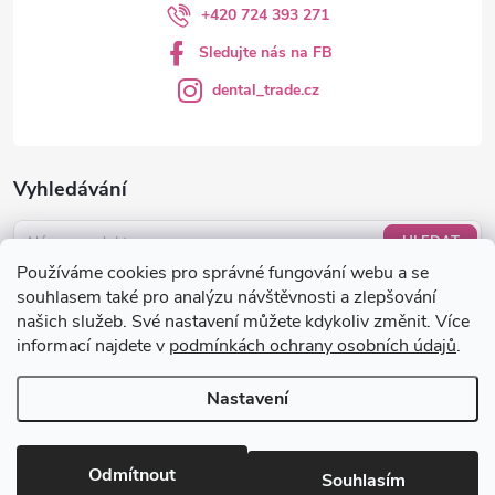
+420 724 393 271
Sledujte nás na FB
dental_trade.cz
Vyhledávání
HLEDAT
Používáme cookies pro správné fungování webu a se
Nákupní košík
souhlasem také pro analýzu návštěvnosti a zlepšování
našich služeb. Své nastavení můžete kdykoliv změnit. Více
informací najdete v
podmínkách ochrany osobních údajů
.
0
KS /
0 KČ
Nastavení
Copyright 2026
dental-trade.cz
. Všechna práva vyhrazena.
Upravit
nastavení cookies
Odmítnout
Souhlasím