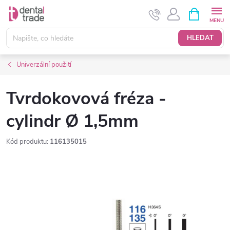
Přejít
NÁKUPNÍ
KOŠÍK
na
obsah
HLEDAT
Univerzální použití
Tvrdokovová fréza -
cylindr Ø 1,5mm
Kód produktu:
116135015