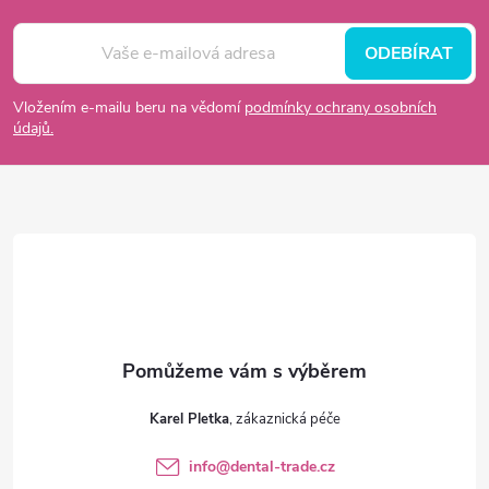
Z
á
ODEBÍRAT
p
Vložením e-mailu beru na vědomí
podmínky ochrany osobních
údajů.
a
t
í
Karel Pletka
info
@
dental-trade.cz