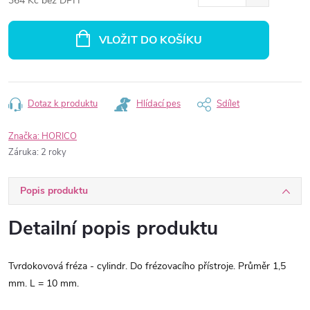
364 Kč bez DPH
Měrná
cena:
VLOŽIT DO KOŠÍKU
Dotaz k produktu
Hlídací pes
Sdílet
Značka:
HORICO
Záruka
:
2 roky
Popis produktu
Detailní popis produktu
Tvrdokovová fréza - cylindr. Do frézovacího přístroje. Průměr 1,5
mm. L = 10 mm.