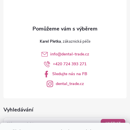
í
Karel Pletka
info
@
dental-trade.cz
+420 724 393 271
Sledujte nás na FB
dental_trade.cz
Vyhledávání
HLEDAT