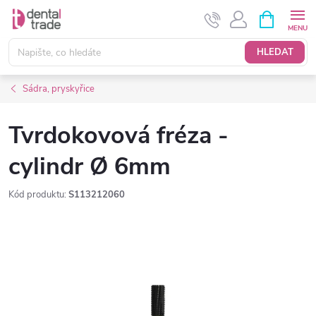
Přejít
NÁKUPNÍ
KOŠÍK
na
obsah
HLEDAT
Sádra, pryskyřice
Tvrdokovová fréza -
cylindr Ø 6mm
Kód produktu:
S113212060