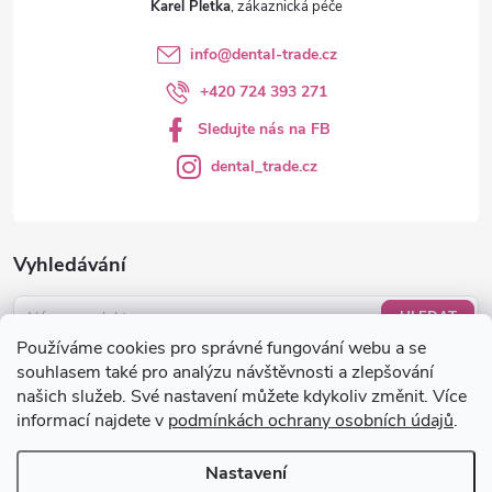
Karel Pletka
info
@
dental-trade.cz
+420 724 393 271
Sledujte nás na FB
dental_trade.cz
Vyhledávání
HLEDAT
Používáme cookies pro správné fungování webu a se
Nákupní košík
souhlasem také pro analýzu návštěvnosti a zlepšování
našich služeb. Své nastavení můžete kdykoliv změnit. Více
informací najdete v
podmínkách ochrany osobních údajů
.
0
KS /
0 KČ
Nastavení