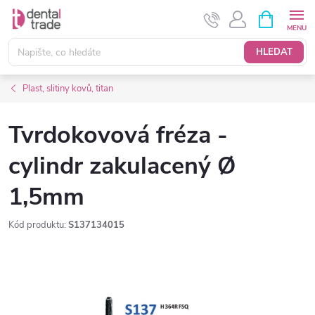
Přejít
NÁKUPNÍ
KOŠÍK
na
obsah
HLEDAT
Plast, slitiny kovů, titan
Tvrdokovová fréza -
cylindr zakulacený Ø
1,5mm
Kód produktu:
S137134015