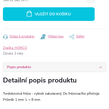
364 Kč bez DPH
Měrná
cena:
VLOŽIT DO KOŠÍKU
Dotaz k produktu
Hlídací pes
Sdílet
Značka:
HORICO
Záruka
:
2 roky
Popis produktu
Detailní popis produktu
Tvrdokovová fréza - cylindr zakulacený. Do frézovacího přístroje.
Průměr 1 mm. L = 8 mm.