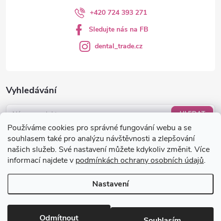
+420 724 393 271
Sledujte nás na FB
dental_trade.cz
Vyhledávání
HLEDAT
Používáme cookies pro správné fungování webu a se
Nákupní košík
souhlasem také pro analýzu návštěvnosti a zlepšování
našich služeb. Své nastavení můžete kdykoliv změnit. Více
informací najdete v
podmínkách ochrany osobních údajů
.
0
KS /
0 KČ
Nastavení
Copyright 2026
dental-trade.cz
. Všechna práva vyhrazena.
Upravit
nastavení cookies
Odmítnout
Souhlasím