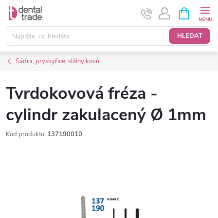
Přejít
NÁKUPNÍ
KOŠÍK
na
obsah
HLEDAT
Sádra, pryskyřice, slitiny kovů
Tvrdokovová fréza -
cylindr zakulacený Ø 1mm
Kód produktu:
137190010