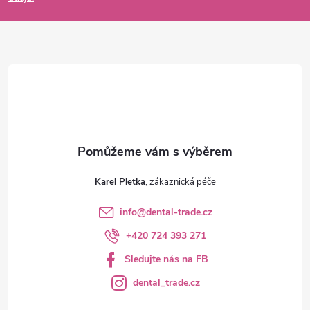
a
t
í
Karel Pletka
info
@
dental-trade.cz
+420 724 393 271
Sledujte nás na FB
dental_trade.cz