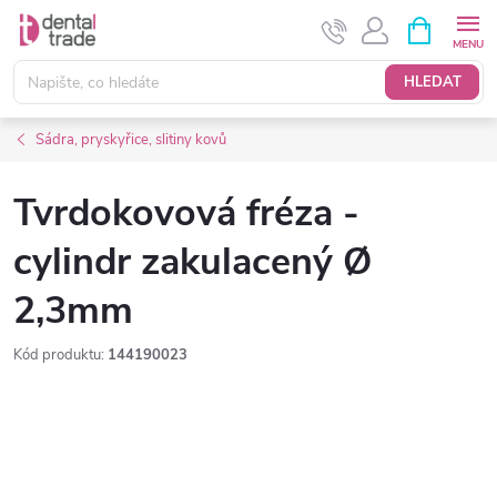
Přejít
NÁKUPNÍ
KOŠÍK
na
obsah
HLEDAT
Sádra, pryskyřice, slitiny kovů
Tvrdokovová fréza -
cylindr zakulacený Ø
2,3mm
Kód produktu:
144190023