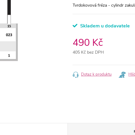
Tvrdokovová fréza - cylindr zak
Skladem u dodavatele
490 Kč
405 Kč bez DPH
Měrná
cena:
Dotaz k produktu
Hlí