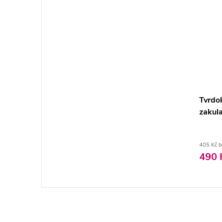
Tvrdok
zakul
405 Kč 
490 