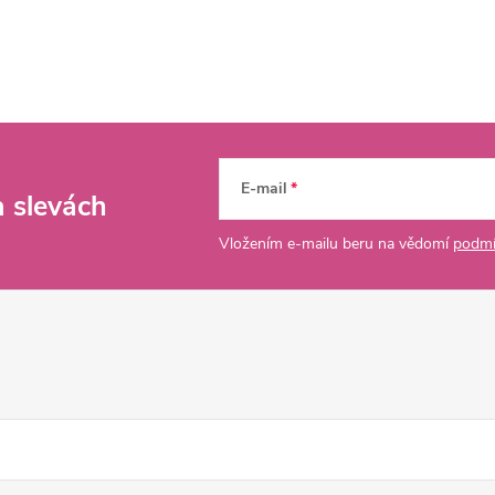
E-mail
a slevách
Vložením e-mailu beru na vědomí
podmí