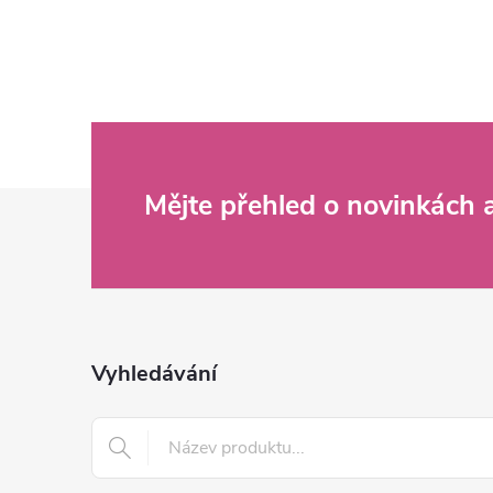
Z
Mějte přehled o novinkách
á
p
a
Vyhledávání
t
í