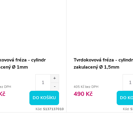
ovová fréza - cylindr
Tvrdokovová fréza - cylindr
acený Ø 1mm
zakulacený Ø 1,5mm
bez DPH
405 Kč bez DPH
Kč
490 Kč
DO KOŠÍKU
DO KO
Kód:
S137137010
Kód:
S