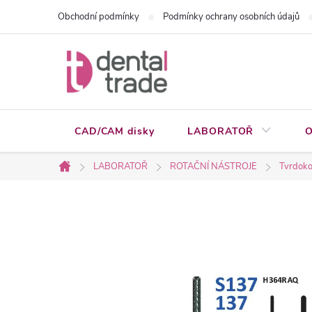
Přejít
Obchodní podmínky
Podmínky ochrany osobních údajů
na
obsah
CAD/CAM disky
LABORATOŘ
O
LABORATOŘ
ROTAČNÍ NÁSTROJE
Tvrdoko
Domů