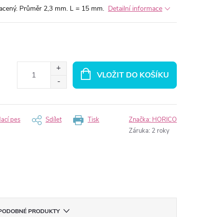
ulacený. Průměr 2,3 mm. L = 15 mm.
Detailní informace
VLOŽIT DO KOŠÍKU
dací pes
Sdílet
Tisk
Značka:
HORICO
Záruka
:
2 roky
PODOBNÉ PRODUKTY