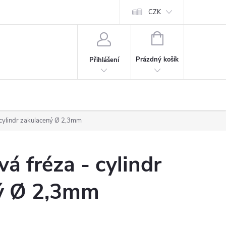
CZK
NÁKUPNÍ
KOŠÍK
Prázdný košík
Přihlášení
 cylindr zakulacený Ø 2,3mm
á fréza - cylindr
ý Ø 2,3mm