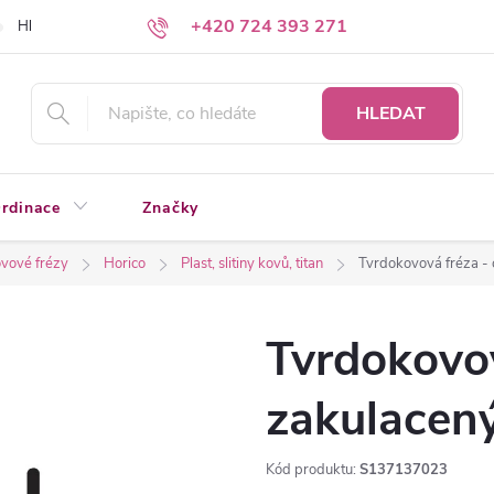
+420 724 393 271
Hledáte a nenacházíte?
Napište nám
HLEDAT
rdinace
Značky
vové frézy
Horico
Plast, slitiny kovů, titan
Tvrdokovová fréza -
Tvrdokovov
zakulacen
Kód produktu:
S137137023