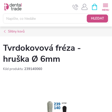
Přejít
NÁKUPNÍ
KOŠÍK
na
obsah
HLEDAT
Slitiny kovů
Tvrdokovová fréza -
hruška Ø 6mm
Kód produktu:
239140060