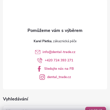
í
Karel Pletka
info
@
dental-trade.cz
+420 724 393 271
Sledujte nás na FB
dental_trade.cz
Vyhledávání