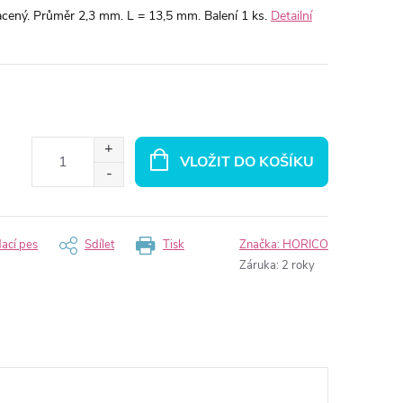
cený. Průměr 2,3 mm. L = 13,5 mm. Balení 1 ks.
Detailní
VLOŽIT DO KOŠÍKU
dací pes
Sdílet
Tisk
Značka:
HORICO
Záruka
:
2 roky