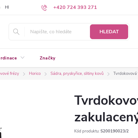
+420 724 393 271
Hledáte a nenacházíte?
Napište nám
HLEDAT
rdinace
Značky
vové frézy
Horico
Sádra, pryskyřice, slitiny kovů
Tvrdokovová 
Tvrdokovov
zakulacen
Kód produktu:
S200190023/2