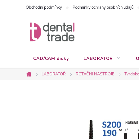
Přejít
Obchodní podmínky
Podmínky ochrany osobních údajů
na
obsah
CAD/CAM disky
LABORATOŘ
O
LABORATOŘ
ROTAČNÍ NÁSTROJE
Tvrdoko
Domů