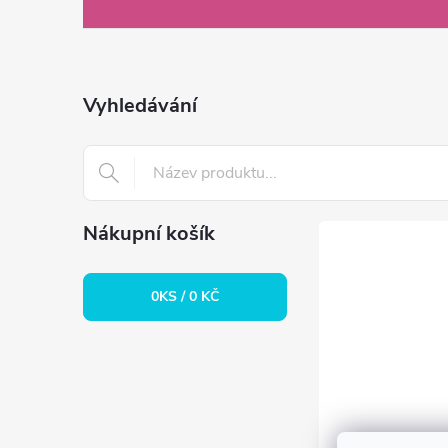
á
p
a
Vyhledávání
t
í
Nákupní košík
0
KS /
0 KČ