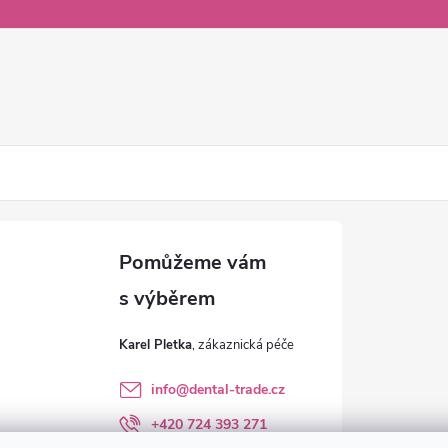
Karel Pletka
info
@
dental-trade.cz
+420 724 393 271