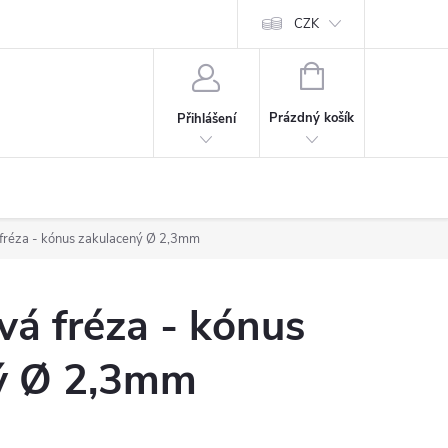
CZK
NÁKUPNÍ
KOŠÍK
Prázdný košík
Přihlášení
fréza - kónus zakulacený Ø 2,3mm
á fréza - kónus
ý Ø 2,3mm