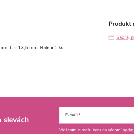
Produkt n
Sádra, p
mm. L = 13,5 mm. Balení 1 ks.
E-mail
a slevách
Vložením e-mailu beru na vědomí
podmí