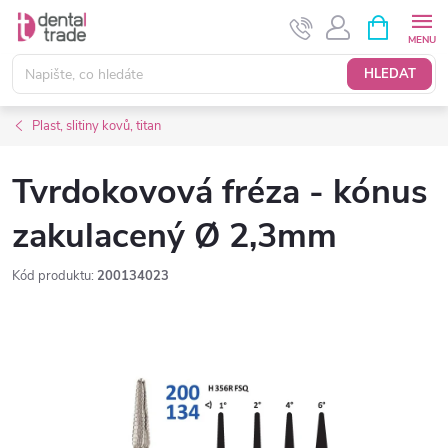
Přejít
NÁKUPNÍ
KOŠÍK
na
obsah
HLEDAT
Plast, slitiny kovů, titan
Tvrdokovová fréza - kónus
zakulacený Ø 2,3mm
Kód produktu:
200134023