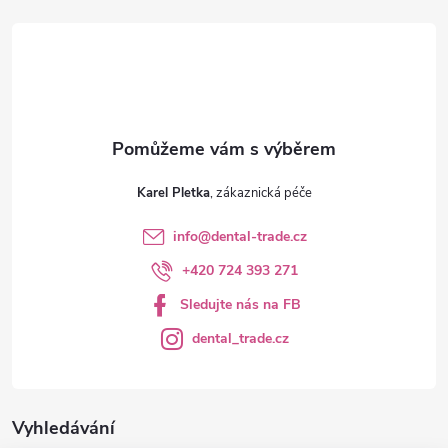
t
í
Karel Pletka
info
@
dental-trade.cz
+420 724 393 271
Sledujte nás na FB
dental_trade.cz
Vyhledávání