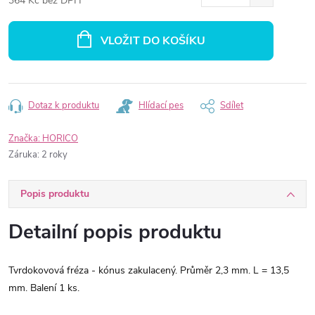
364 Kč bez DPH
Měrná
cena:
VLOŽIT DO KOŠÍKU
Dotaz k produktu
Hlídací pes
Sdílet
Značka:
HORICO
Záruka
:
2 roky
Popis produktu
Detailní popis produktu
Tvrdokovová fréza - kónus zakulacený. Průměr 2,3 mm. L = 13,5
mm. Balení 1 ks.