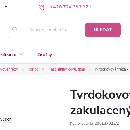
+420 724 393 271
Hledáte a nenacházíte?
Napište nám
HLEDAT
rdinace
Značky
vové frézy
Horico
Plast, slitiny kovů, titan
Tvrdokovová fréza -
Tvrdokovov
zakulacen
Kód produktu:
200137023/2