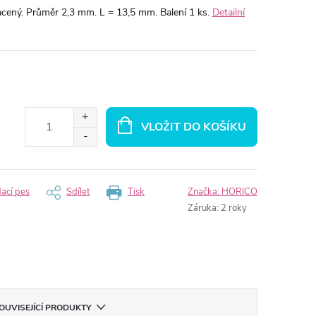
cený. Průměr 2,3 mm. L = 13,5 mm. Balení 1 ks.
Detailní
VLOŽIT DO KOŠÍKU
dací pes
Sdílet
Tisk
Značka:
HORICO
Záruka
:
2 roky
OUVISEJÍCÍ PRODUKTY