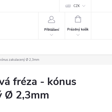
CZK
NÁKUPNÍ
KOŠÍK
Prázdný košík
Přihlášení
 kónus zakulacený Ø 2,3mm
á fréza - kónus
ý Ø 2,3mm