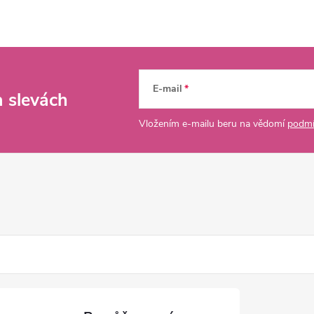
E-mail
a slevách
Vložením e-mailu beru na vědomí
podmí