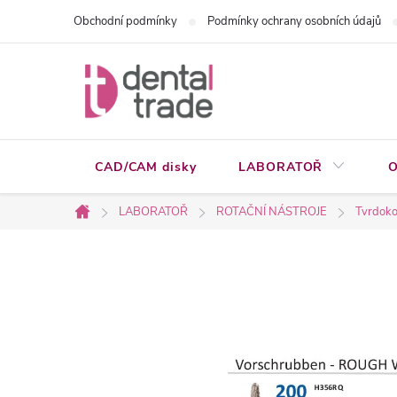
Přejít
Obchodní podmínky
Podmínky ochrany osobních údajů
na
obsah
CAD/CAM disky
LABORATOŘ
O
LABORATOŘ
ROTAČNÍ NÁSTROJE
Tvrdoko
Domů