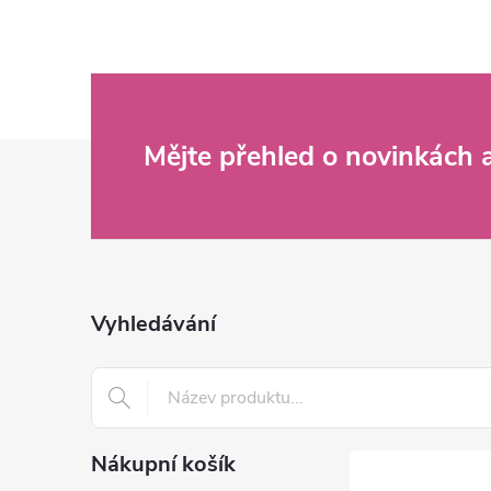
Z
Mějte přehled o novinkách
á
p
a
Vyhledávání
t
í
Nákupní košík