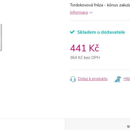
Tvrdokovová fréza - kónus zakula
informace
Skladem u dodavatele
441 Kč
364 Kč bez DPH
Měrná
cena:
Dotaz k produktu
Hlí
S