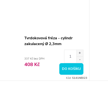
Tvrdokovová fréza - cylindr
zakulacený Ø 2,3mm
337 Kč bez DPH
408 Kč
DO KOŠÍKU
Kód:
S141NE023