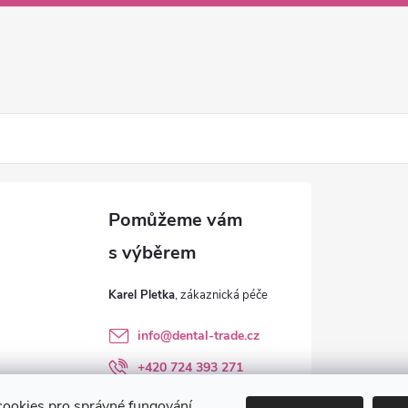
Karel Pletka
info
@
dental-trade.cz
+420 724 393 271
Sledujte nás na FB
ookies pro správné fungování