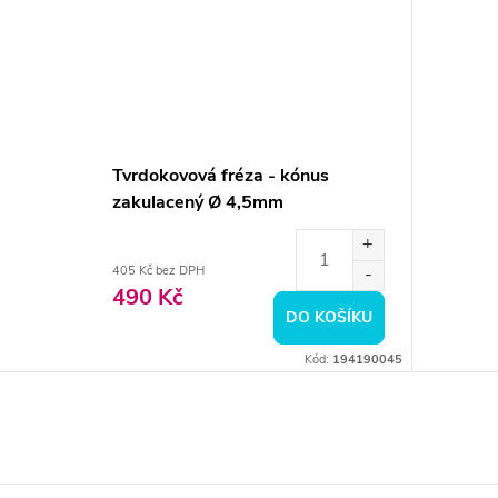
Tvrdokovová fréza - kónus
zakulacený Ø 4,5mm
405 Kč bez DPH
490 Kč
DO KOŠÍKU
Kód:
194190045