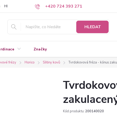
+420 724 393 271
Hledáte a nenacházíte?
Napište nám
HLEDAT
rdinace
Značky
vové frézy
Horico
Slitiny kovů
Tvrdokovová fréza - kónus zak
Tvrdokovov
zakulace
Kód produktu:
200140020