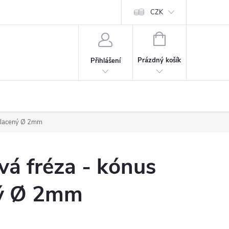
CZK
NÁKUPNÍ
KOŠÍK
Prázdný košík
Přihlášení
ulacený Ø 2mm
á fréza - kónus
ný Ø 2mm