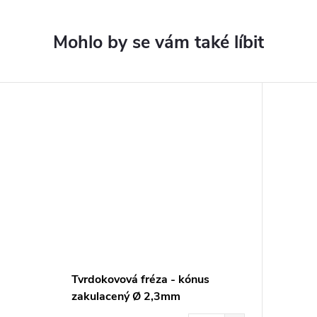
Tvrdokovová fréza - kónus
zakulacený Ø 2,3mm