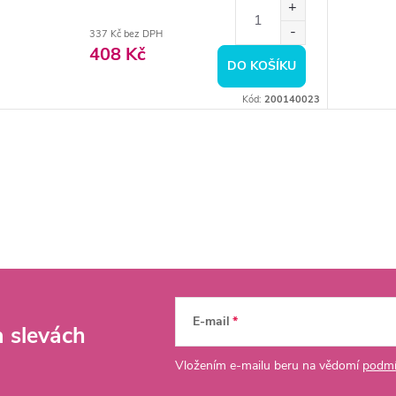
337 Kč bez DPH
408 Kč
DO KOŠÍKU
Kód:
200140023
E-mail
a slevách
Vložením e-mailu beru na vědomí
podmí