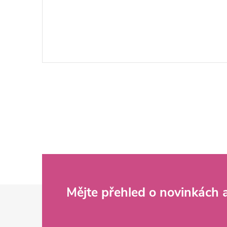
Z
Mějte přehled o novinkách
á