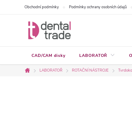
Přejít
Obchodní podmínky
Podmínky ochrany osobních údajů
na
obsah
CAD/CAM disky
LABORATOŘ
O
LABORATOŘ
ROTAČNÍ NÁSTROJE
Tvrdoko
Domů