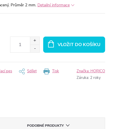
acený. Průměr 2 mm.
Detailní informace
VLOŽIT DO KOŠÍKU
dací pes
Sdílet
Tisk
Značka:
HORICO
Záruka
:
2 roky
PODOBNÉ PRODUKTY