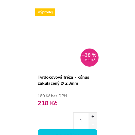
Výprodej
–38 %
355 Kč
Tvrdokovová fréza - kónus
zakulacený Ø 2,3mm
180 Kč bez DPH
218 Kč