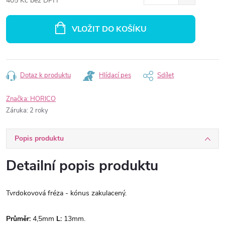
405 Kč bez DPH
Měrná
cena:
VLOŽIT DO KOŠÍKU
Dotaz k produktu
Hlídací pes
Sdílet
Značka:
HORICO
Záruka
:
2 roky
Popis produktu
Detailní popis produktu
Tvrdokovová fréza - kónus zakulacený.
Průměr:
4,5mm
L:
13mm.