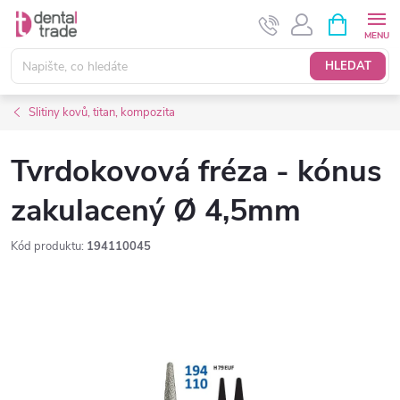
Přejít
NÁKUPNÍ
KOŠÍK
na
obsah
HLEDAT
Slitiny kovů, titan, kompozita
Tvrdokovová fréza - kónus
zakulacený Ø 4,5mm
Kód produktu:
194110045