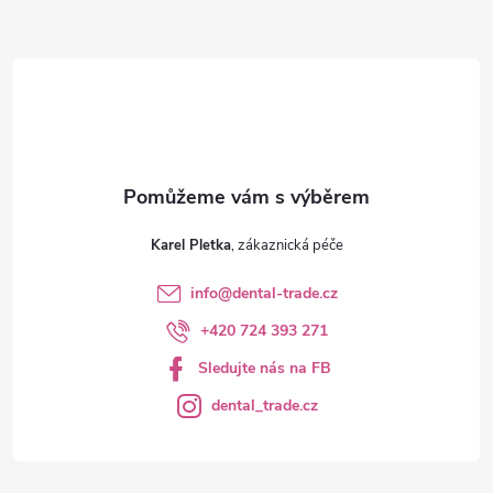
t
í
Karel Pletka
info
@
dental-trade.cz
+420 724 393 271
Sledujte nás na FB
dental_trade.cz