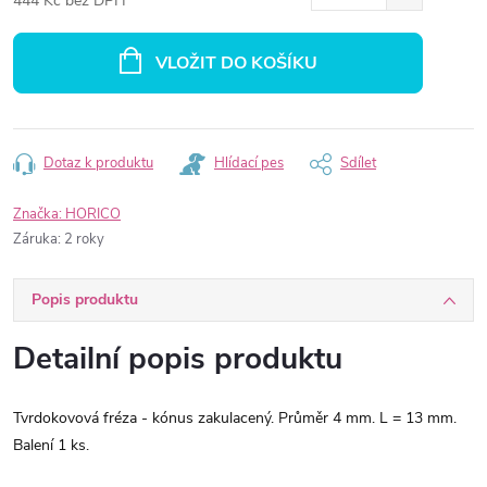
444 Kč bez DPH
Měrná
cena:
VLOŽIT DO KOŠÍKU
Dotaz k produktu
Hlídací pes
Sdílet
Značka:
HORICO
Záruka
:
2 roky
Popis produktu
Detailní popis produktu
Tvrdokovová fréza - kónus zakulacený. Průměr 4 mm. L = 13 mm.
Balení 1 ks.