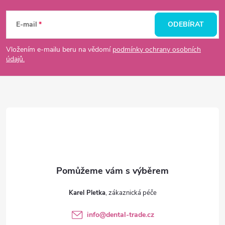
Z
á
E-mail
ODEBÍRAT
p
Vložením e-mailu beru na vědomí
podmínky ochrany osobních
údajů.
a
t
í
Karel Pletka
info
@
dental-trade.cz