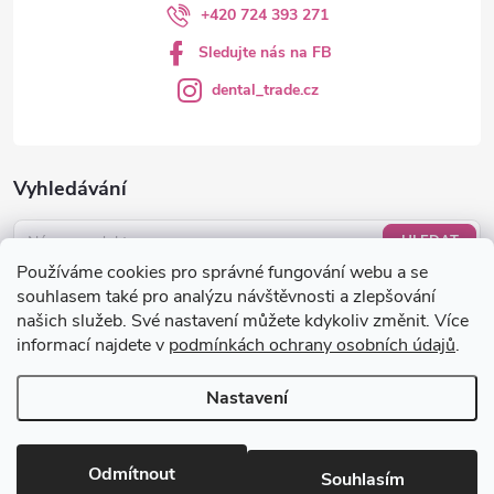
+420 724 393 271
Sledujte nás na FB
dental_trade.cz
Vyhledávání
HLEDAT
Používáme cookies pro správné fungování webu a se
Nákupní košík
souhlasem také pro analýzu návštěvnosti a zlepšování
našich služeb. Své nastavení můžete kdykoliv změnit. Více
informací najdete v
podmínkách ochrany osobních údajů
.
0
KS /
0 KČ
Nastavení
Copyright 2026
dental-trade.cz
. Všechna práva vyhrazena.
Upravit
nastavení cookies
Odmítnout
Souhlasím