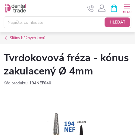
Přejít
NÁKUPNÍ
KOŠÍK
na
obsah
HLEDAT
Slitiny běžných kovů
Tvrdokovová fréza - kónus
zakulacený Ø 4mm
Kód produktu:
194NEF040