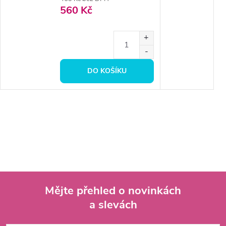
560 Kč
DO KOŠÍKU
Mějte přehled o novinkách
a slevách
Z