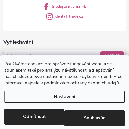
Sledujte nás na FB
dental_trade.cz
Vyhledávání
HLEDAT
Používáme cookies pro správné fungování webu a se
Nákupní košík
souhlasem také pro analýzu návštěvnosti a zlepšování
našich služeb. Své nastavení můžete kdykoliv změnit. Více
informací najdete v
podmínkách ochrany osobních údajů
.
0
KS /
0 KČ
Nastavení
Copyright 2026
dental-trade.cz
. Všechna práva vyhrazena.
Upravit
nastavení cookies
Odmítnout
Souhlasím
Vytvořil Shoptet