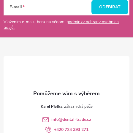
á
E-mail
ODEBÍRAT
p
Vložením e-mailu beru na vědomí
podmínky ochrany osobních
údajů.
a
t
í
Karel Pletka
info
@
dental-trade.cz
+420 724 393 271