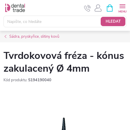
Přejít
NÁKUPNÍ
KOŠÍK
na
obsah
HLEDAT
Sádra, pryskyřice, slitiny kovů
Tvrdokovová fréza - kónus
zakulacený Ø 4mm
Kód produktu:
S194190040