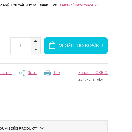
acený. Průměr 4 mm. Balení 1ks.
Detailní informace
VLOŽIT DO KOŠÍKU
dací pes
Sdílet
Tisk
Značka:
HORICO
Záruka
:
2 roky
OUVISEJÍCÍ PRODUKTY