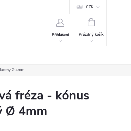
CZK
NÁKUPNÍ
KOŠÍK
Prázdný košík
Přihlášení
ulacený Ø 4mm
á fréza - kónus
ný Ø 4mm