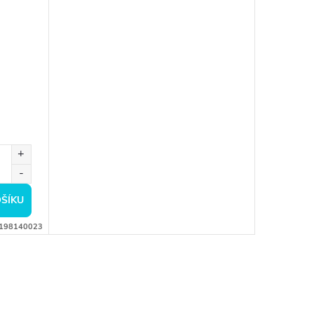
ŠÍKU
198140023