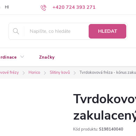
+420 724 393 271
Hledáte a nenacházíte?
Napište nám
HLEDAT
rdinace
Značky
vové frézy
Horico
Slitiny kovů
Tvrdokovová fréza - kónus zak
Tvrdokovov
zakulace
Kód produktu:
S198140040