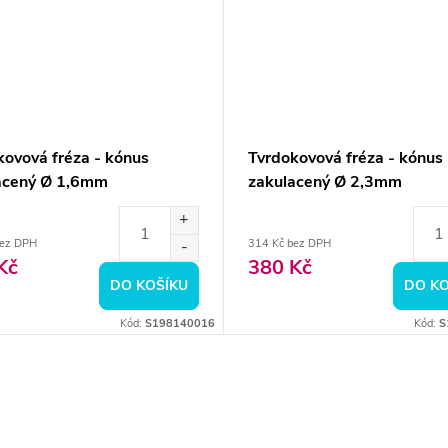
kovová fréza - kónus
Tvrdokovová fréza - kónus
acený Ø 1,6mm
zakulacený Ø 2,3mm
bez DPH
314 Kč bez DPH
Kč
380 Kč
DO KOŠÍKU
DO KO
Kód:
S198140016
Kód:
S