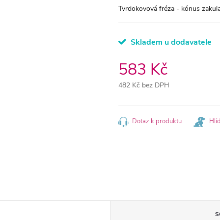
Tvrdokovová fréza - kónus zakul
Skladem u dodavatele
583 Kč
482 Kč bez DPH
Měrná
cena:
Dotaz k produktu
Hlí
S