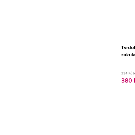
Tvrdo
zakul
314 Kč 
380 