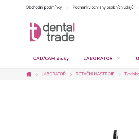
Přejít
Obchodní podmínky
Podmínky ochrany osobních údajů
na
obsah
CAD/CAM disky
LABORATOŘ
O
LABORATOŘ
ROTAČNÍ NÁSTROJE
Tvrdoko
Domů