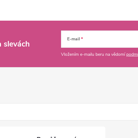
E-mail
a slevách
Vložením e-mailu beru na vědomí
podmí