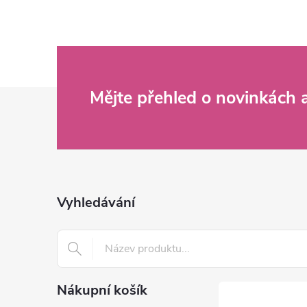
Z
Mějte přehled o novinkách
á
p
a
Vyhledávání
t
í
Nákupní košík