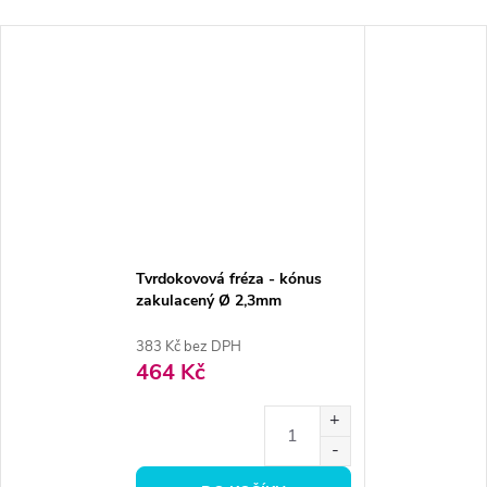
Tvrdokovová fréza - kónus
zakulacený Ø 2,3mm
383 Kč bez DPH
464 Kč