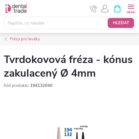
Přejít
NÁKUPNÍ
KOŠÍK
na
obsah
HLEDAT
Frézy pro leváky
Tvrdokovová fréza - kónus
zakulacený Ø 4mm
Kód produktu:
194132040