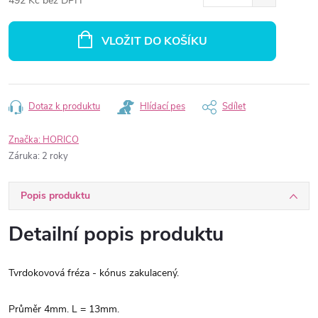
492 Kč bez DPH
Měrná
cena:
VLOŽIT DO KOŠÍKU
Dotaz k produktu
Hlídací pes
Sdílet
Značka:
HORICO
Záruka
:
2 roky
Popis produktu
Detailní popis produktu
Tvrdokovová fréza - kónus zakulacený.
Průměr 4mm. L = 13mm.