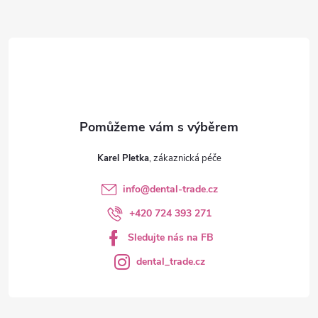
t
í
Karel Pletka
info
@
dental-trade.cz
+420 724 393 271
Sledujte nás na FB
dental_trade.cz