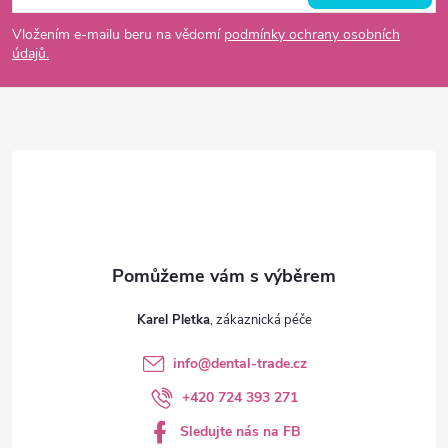
p
Vložením e-mailu beru na vědomí
podmínky ochrany osobních
údajů.
a
t
í
Karel Pletka
info
@
dental-trade.cz
+420 724 393 271
Sledujte nás na FB