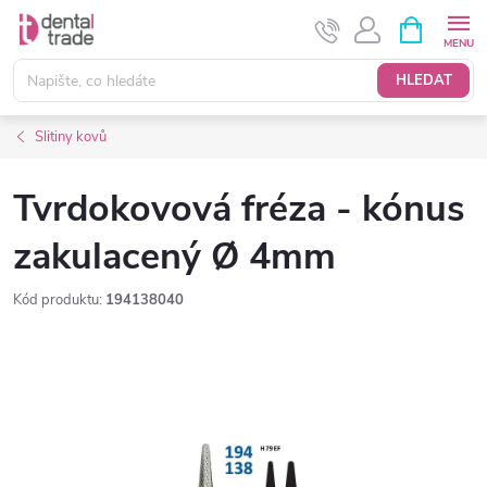
Přejít
NÁKUPNÍ
KOŠÍK
na
obsah
HLEDAT
Slitiny kovů
Tvrdokovová fréza - kónus
zakulacený Ø 4mm
Kód produktu:
194138040