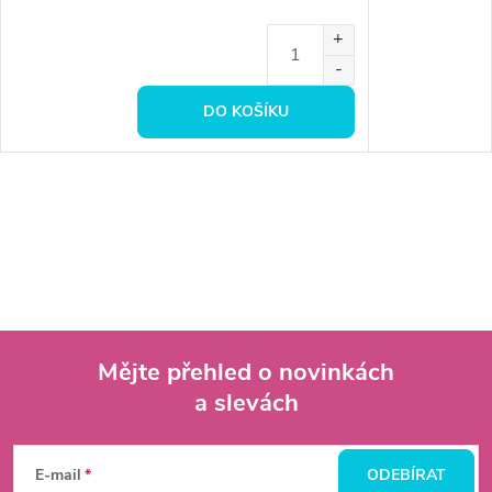
DO KOŠÍKU
Mějte přehled o novinkách
a slevách
Z
á
E-mail
ODEBÍRAT