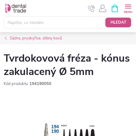
Přejít
NÁKUPNÍ
KOŠÍK
na
obsah
HLEDAT
Sádra, pryskyřice, slitiny kovů
Tvrdokovová fréza - kónus
zakulacený Ø 5mm
Kód produktu:
194190050