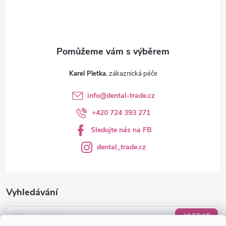
í
Karel Pletka
info
@
dental-trade.cz
+420 724 393 271
Sledujte nás na FB
dental_trade.cz
Vyhledávání
HLEDAT