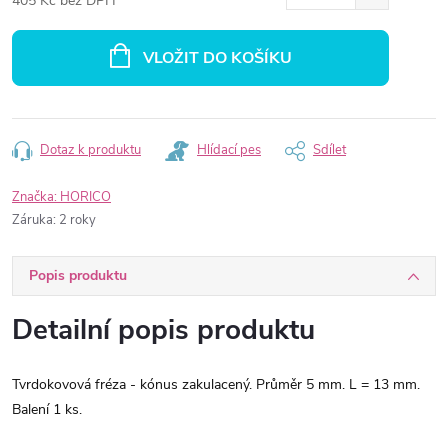
405 Kč bez DPH
Měrná
cena:
VLOŽIT DO KOŠÍKU
Dotaz k produktu
Hlídací pes
Sdílet
Značka:
HORICO
Záruka
:
2 roky
Popis produktu
Detailní popis produktu
Tvrdokovová fréza - kónus zakulacený. Průměr 5 mm. L = 13 mm.
Balení 1 ks.