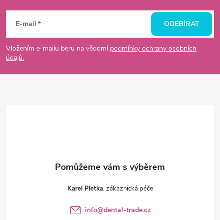
Z
á
E-mail
ODEBÍRAT
p
Vložením e-mailu beru na vědomí
podmínky ochrany osobních
údajů.
a
t
í
Karel Pletka
info
@
dental-trade.cz