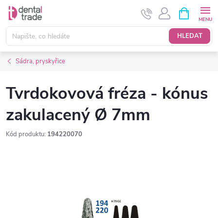
Přejít
NÁKUPNÍ
KOŠÍK
na
obsah
HLEDAT
Sádra, pryskyřice
Tvrdokovová fréza - kónus
zakulacený Ø 7mm
Kód produktu:
194220070