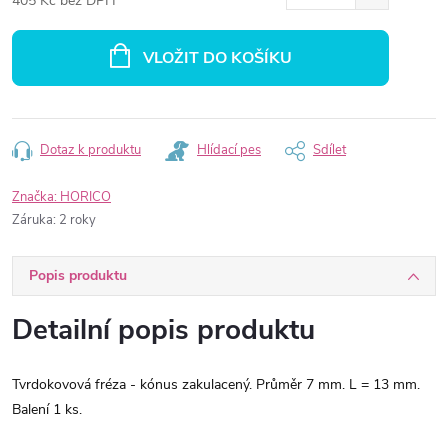
405 Kč bez DPH
Měrná
cena:
VLOŽIT DO KOŠÍKU
Dotaz k produktu
Hlídací pes
Sdílet
Značka:
HORICO
Záruka
:
2 roky
Popis produktu
Detailní popis produktu
Tvrdokovová fréza - kónus zakulacený. Průměr 7 mm. L = 13 mm.
Balení 1 ks.