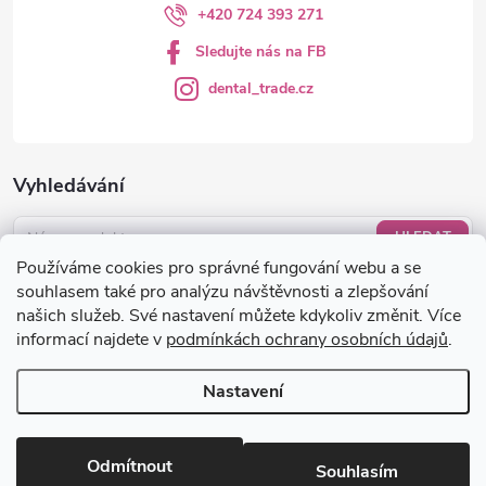
+420 724 393 271
Sledujte nás na FB
dental_trade.cz
Vyhledávání
HLEDAT
Používáme cookies pro správné fungování webu a se
Nákupní košík
souhlasem také pro analýzu návštěvnosti a zlepšování
našich služeb. Své nastavení můžete kdykoliv změnit. Více
informací najdete v
podmínkách ochrany osobních údajů
.
0
KS /
0 KČ
Nastavení
Copyright 2026
dental-trade.cz
. Všechna práva vyhrazena.
Upravit
nastavení cookies
Odmítnout
Souhlasím