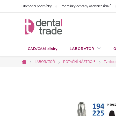
Přejít
Obchodní podmínky
Podmínky ochrany osobních údajů
na
obsah
CAD/CAM disky
LABORATOŘ
O
LABORATOŘ
ROTAČNÍ NÁSTROJE
Tvrdoko
Domů