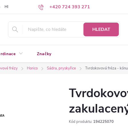
+420 724 393 271
Hledáte a nenacházíte?
Napište nám
HLEDAT
rdinace
Značky
vové frézy
Horico
Sádra, pryskyřice
Tvrdokovová fréza - kón
Tvrdokovov
zakulace
Kód produktu:
194225070