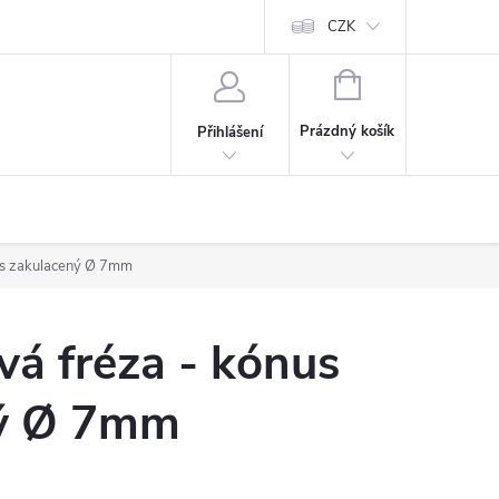
CZK
NÁKUPNÍ
KOŠÍK
Prázdný košík
Přihlášení
us zakulacený Ø 7mm
á fréza - kónus
ný Ø 7mm