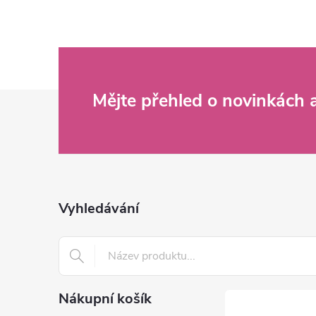
Z
Mějte přehled o novinkách
á
p
a
Vyhledávání
t
í
Nákupní košík