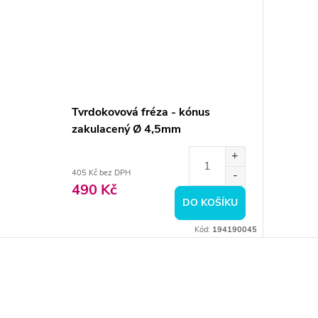
Tvrdokovová fréza - kónus
zakulacený Ø 4,5mm
405 Kč bez DPH
490 Kč
DO KOŠÍKU
Kód:
194190045