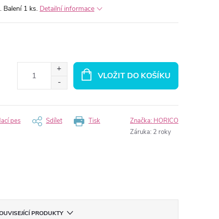
Balení 1 ks.
Detailní informace
VLOŽIT DO KOŠÍKU
dací pes
Sdílet
Tisk
Značka:
HORICO
Záruka
:
2 roky
OUVISEJÍCÍ PRODUKTY