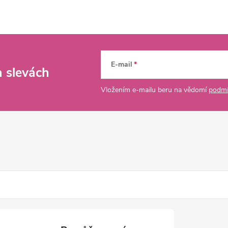
E-mail
a slevách
Vložením e-mailu beru na vědomí
podmí