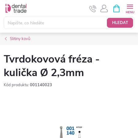
Přejít
NÁKUPNÍ
KOŠÍK
na
obsah
HLEDAT
Slitiny kovů
Tvrdokovová fréza -
kulička Ø 2,3mm
Kód produktu:
001140023