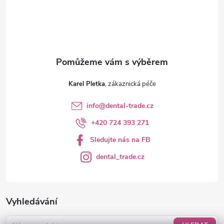
í
Karel Pletka
info
@
dental-trade.cz
+420 724 393 271
Sledujte nás na FB
dental_trade.cz
Vyhledávání