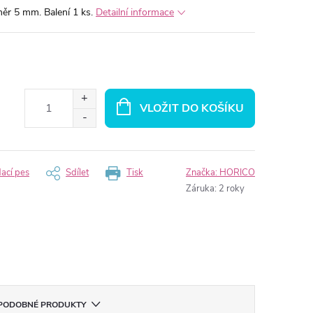
měr 5 mm. Balení 1 ks.
Detailní informace
VLOŽIT DO KOŠÍKU
dací pes
Sdílet
Tisk
Značka:
HORICO
Záruka
:
2 roky
PODOBNÉ PRODUKTY