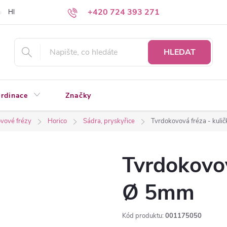
+420 724 393 271
Hledáte a nenacházíte?
Napište nám
HLEDAT
rdinace
Značky
vové frézy
Horico
Sádra, pryskyřice
Tvrdokovová fréza - kul
Tvrdokovov
Ø 5mm
Kód produktu:
001175050