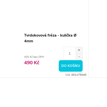
Tvrdokovová fréza - kulička Ø
4mm
405 Kč bez DPH
490 Kč
DO KOŠÍKU
Kód:
001175040