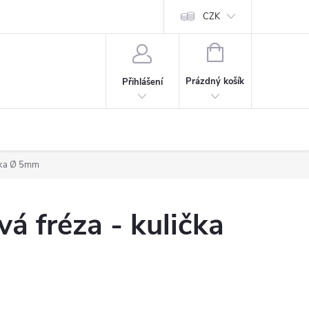
CZK
NÁKUPNÍ
KOŠÍK
Prázdný košík
Přihlášení
ička Ø 5mm
á fréza - kulička