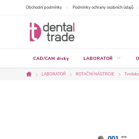
Přejít
Obchodní podmínky
Podmínky ochrany osobních údajů
na
obsah
CAD/CAM disky
LABORATOŘ
O
LABORATOŘ
ROTAČNÍ NÁSTROJE
Tvrdoko
Domů