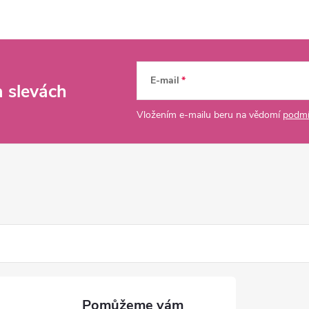
E-mail
a slevách
Vložením e-mailu beru na vědomí
podmí