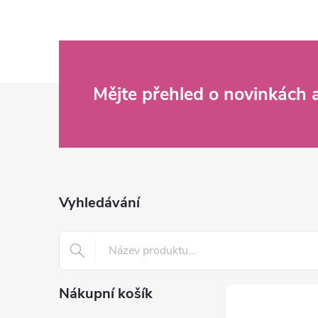
Z
Mějte přehled o novinkách
á
p
a
Vyhledávání
t
í
Nákupní košík