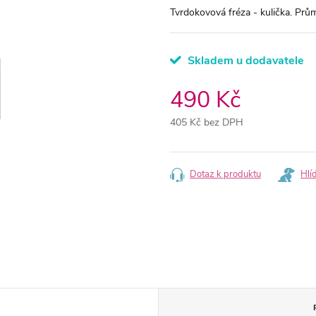
Tvrdokovová fréza - kulička. Prů
Skladem u dodavatele
490 Kč
405 Kč bez DPH
Měrná
cena:
Dotaz k produktu
Hlí