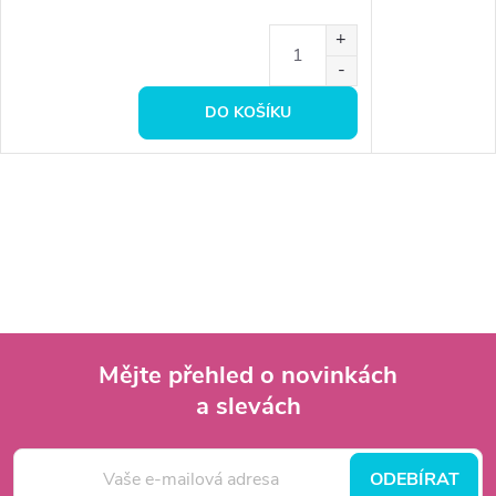
DO KOŠÍKU
Mějte přehled o novinkách
a slevách
Z
á
ODEBÍRAT