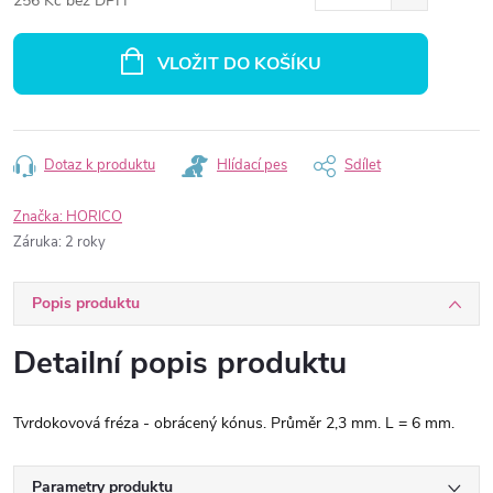
256 Kč bez DPH
Měrná
cena:
VLOŽIT DO KOŠÍKU
Dotaz k produktu
Hlídací pes
Sdílet
Značka:
HORICO
Záruka
:
2 roky
Popis produktu
Detailní popis produktu
Tvrdokovová fréza - obrácený kónus. Průměr 2,3 mm. L = 6 mm.
Parametry produktu