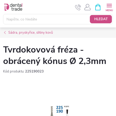
Přejít
NÁKUPNÍ
KOŠÍK
na
obsah
HLEDAT
Sádra, pryskyřice, slitiny kovů
Tvrdokovová fréza -
obrácený kónus Ø 2,3mm
Kód produktu:
225190023