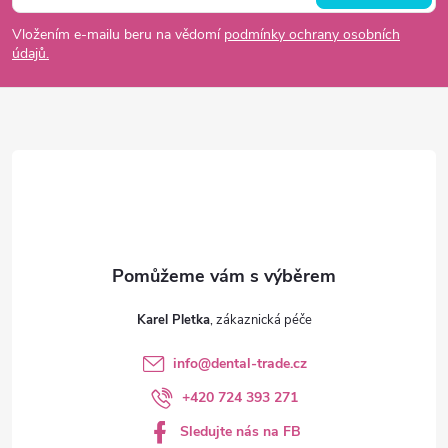
p
Vložením e-mailu beru na vědomí
podmínky ochrany osobních
údajů.
a
t
í
Karel Pletka
info
@
dental-trade.cz
+420 724 393 271
Sledujte nás na FB