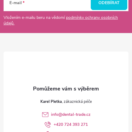
á
E-mail
ODEBÍRAT
p
Vložením e-mailu beru na vědomí
podmínky ochrany osobních
údajů.
a
t
í
Karel Pletka
info
@
dental-trade.cz
+420 724 393 271