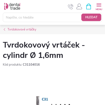
Přejít
NÁKUPNÍ
KOŠÍK
na
obsah
HLEDAT
Tvrdokovové vrtáčky
Tvrdokovový vrtáček -
cylindr Ø 1,6mm
Kód produktu:
C31104016