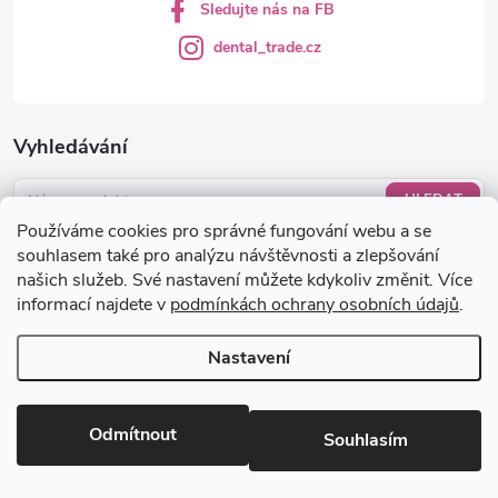
Sledujte nás na FB
dental_trade.cz
Vyhledávání
HLEDAT
Používáme cookies pro správné fungování webu a se
Nákupní košík
souhlasem také pro analýzu návštěvnosti a zlepšování
našich služeb. Své nastavení můžete kdykoliv změnit. Více
informací najdete v
podmínkách ochrany osobních údajů
.
0
KS /
0 KČ
Nastavení
Copyright 2026
dental-trade.cz
. Všechna práva vyhrazena.
Upravit
nastavení cookies
Odmítnout
Souhlasím
Vytvořil Shoptet