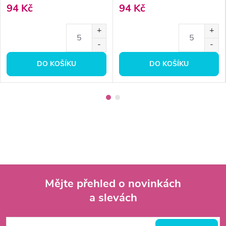
94 Kč
94 Kč
DO KOŠÍKU
DO KOŠÍKU
Mějte přehled o novinkách
a slevách
Z