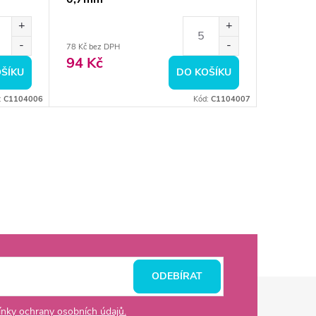
78 Kč bez DPH
94 Kč
ŠÍKU
DO KOŠÍKU
:
C1104006
Kód:
C1104007
ODEBÍRAT
nky ochrany osobních údajů.