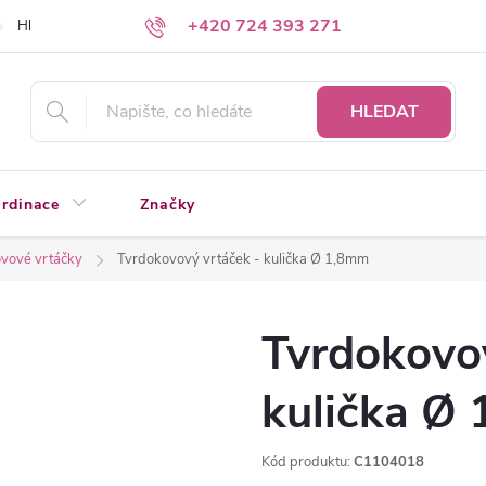
+420 724 393 271
Hledáte a nenacházíte?
Napište nám
HLEDAT
rdinace
Značky
vové vrtáčky
Tvrdokovový vrtáček - kulička Ø 1,8mm
Tvrdokovov
kulička Ø
Kód produktu:
C1104018