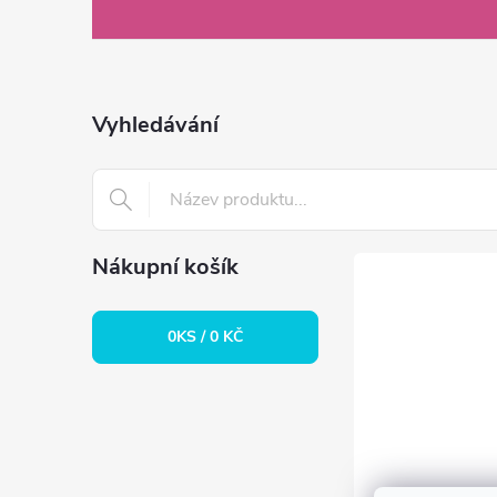
á
p
a
Vyhledávání
t
í
Nákupní košík
0
KS /
0 KČ