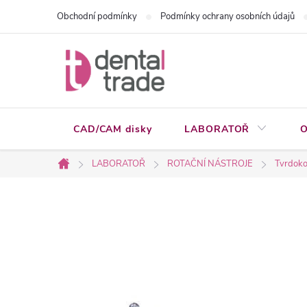
Přejít
Obchodní podmínky
Podmínky ochrany osobních údajů
na
obsah
CAD/CAM disky
LABORATOŘ
O
LABORATOŘ
ROTAČNÍ NÁSTROJE
Tvrdoko
Domů