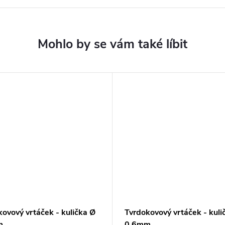
ovový vrtáček - kulička Ø
Tvrdokovový vrtáček - kuli
m
0,6mm