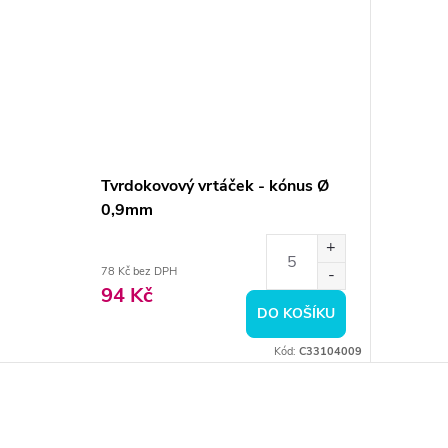
Tvrdokovový vrtáček - kónus Ø
0,9mm
78 Kč bez DPH
94 Kč
DO KOŠÍKU
Kód:
C33104009