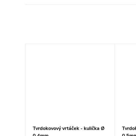
Tvrdokovový vrtáček - kulička Ø
Tvrdok
0,4mm
0,5m