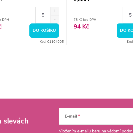
ez DPH
78 Kč bez DPH
č
94 Kč
DO KOŠÍKU
DO KO
Kód:
C1104005
Kód
E-mail
a slevách
Vložením e-mailu beru na vědomí
podmí