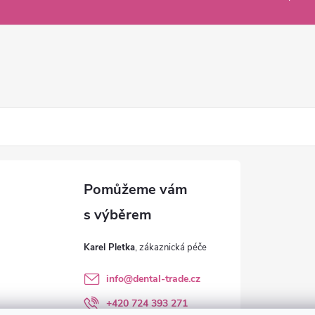
Karel Pletka
info
@
dental-trade.cz
+420 724 393 271