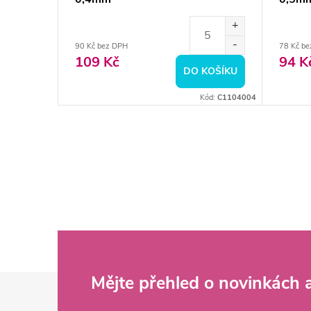
90 Kč bez DPH
78 Kč b
109 Kč
94 K
DO KOŠÍKU
Kód:
C1104004
Z
Mějte přehled o novinkách