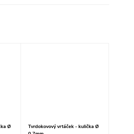
čka Ø
Tvrdokovový vrtáček - kulička Ø
0,7mm