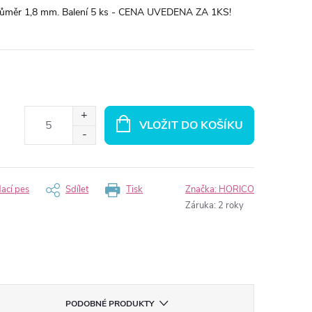
 Průměr 1,8 mm. Balení 5 ks - CENA UVEDENA ZA 1KS!
VLOŽIT DO KOŠÍKU
dací pes
Sdílet
Tisk
Značka:
HORICO
Záruka
:
2 roky
PODOBNÉ PRODUKTY