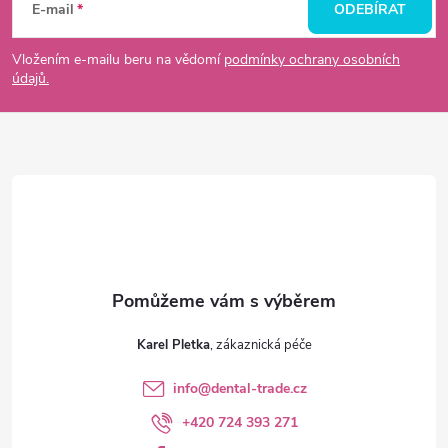
á
E-mail
ODEBÍRAT
p
Vložením e-mailu beru na vědomí
podmínky ochrany osobních
údajů.
a
t
í
Karel Pletka
info
@
dental-trade.cz
+420 724 393 271