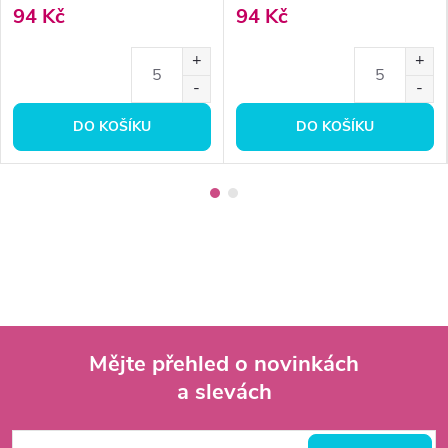
94 Kč
94 Kč
DO KOŠÍKU
DO KOŠÍKU
Mějte přehled o novinkách
a slevách
Z