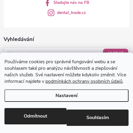
Sledujte nás na FB
dental_trade.cz
Vyhledávání
HLEDAT
Používáme cookies pro správné fungování webu a se
Nákupní košík
souhlasem také pro analýzu návštěvnosti a zlepšování
našich služeb. Své nastavení můžete kdykoliv změnit. Více
informací najdete v
podmínkách ochrany osobních údajů
.
0
KS /
0 KČ
Nastavení
Copyright 2026
dental-trade.cz
. Všechna práva vyhrazena.
Upravit
nastavení cookies
Odmítnout
Souhlasím
Vytvořil Shoptet