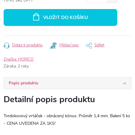
78 Kč bez DPH
Měrná
cena:
VLOŽIT DO KOŠÍKU
Dotaz k produktu
Hlídací pes
Sdílet
Značka:
HORICO
Záruka
:
2 roky
Popis produktu
Detailní popis produktu
Tvrdokovový vrtáček - obrácený kónus. Průměr 1,4 mm. Balení 5 ks
- CENA UVEDENA ZA 1KS!