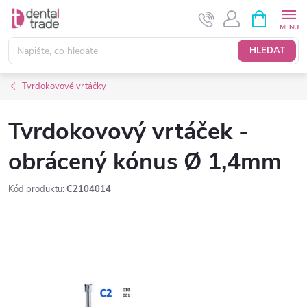
Přejít
NÁKUPNÍ
KOŠÍK
na
obsah
HLEDAT
Tvrdokovové vrtáčky
Tvrdokovový vrtáček -
obrácený kónus Ø 1,4mm
Kód produktu:
C2104014