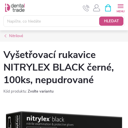
Přejít
NÁKUPNÍ
KOŠÍK
na
obsah
HLEDAT
Nitrilové
Vyšetřovací rukavice
NITRYLEX BLACK černé,
100ks, nepudrované
Kód produktu:
Zvolte variantu