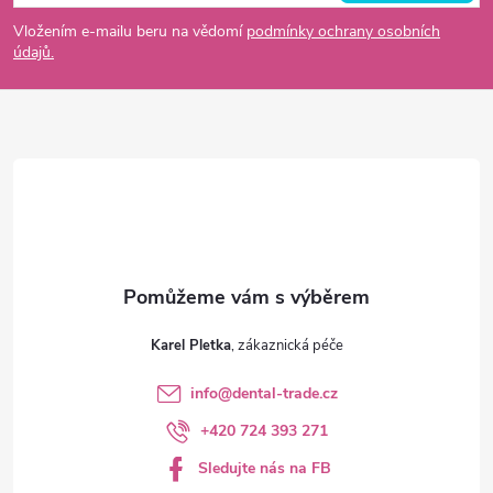
p
Vložením e-mailu beru na vědomí
podmínky ochrany osobních
údajů.
a
t
í
Karel Pletka
info
@
dental-trade.cz
+420 724 393 271
Sledujte nás na FB