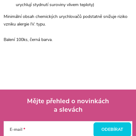
urychlují stydnutí suroviny vlivem teploty)
Minimální obsah chemických urychlovačů podstatně snižuje riziko
vzniku alergie IV. typu.
Balení 100ks, černá barva.
Mějte přehled o novinkách
a slevách
Z
á
E-mail
ODEBÍRAT