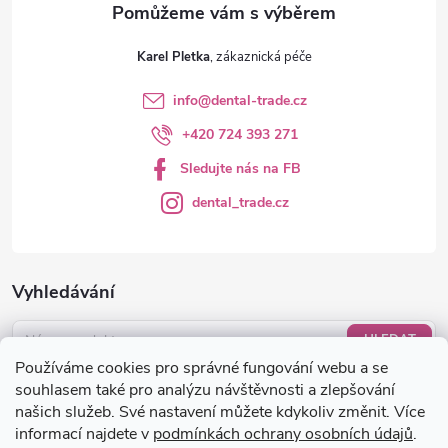
v
ý
Karel Pletka
p
info
@
dental-trade.cz
i
+420 724 393 271
s
Sledujte nás na FB
u
dental_trade.cz
Vyhledávání
HLEDAT
Používáme cookies pro správné fungování webu a se
Nákupní košík
souhlasem také pro analýzu návštěvnosti a zlepšování
našich služeb. Své nastavení můžete kdykoliv změnit. Více
informací najdete v
podmínkách ochrany osobních údajů
.
0
KS /
0 KČ