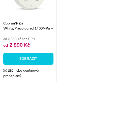
n
i
í
s
p
Copran® Zri
White/Precoloured 1400MPa –
p
klasický zirkon pro konstrukce
r
od 2 580 Kč bez DPH
r
2 890 Kč
od
o
o
ZOBRAZIT
d
d
📀 Bílý nebo dentinově
u
probarvený...
u
k
k
O
t
v
t