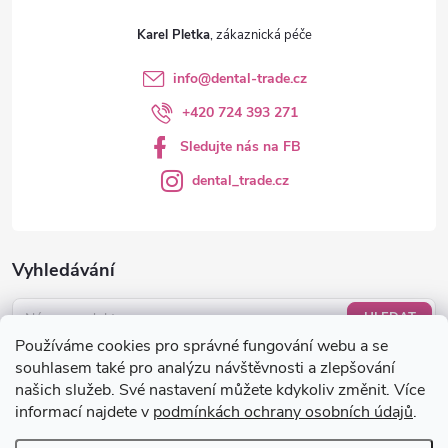
ý
Karel Pletka
p
info
@
dental-trade.cz
i
+420 724 393 271
s
Sledujte nás na FB
u
dental_trade.cz
Vyhledávání
HLEDAT
Používáme cookies pro správné fungování webu a se
Nákupní košík
souhlasem také pro analýzu návštěvnosti a zlepšování
našich služeb. Své nastavení můžete kdykoliv změnit. Více
informací najdete v
podmínkách ochrany osobních údajů
.
0
KS /
0 KČ