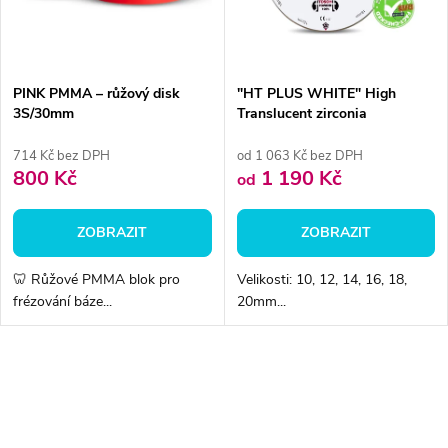
ů
ů
PINK PMMA – růžový disk
"HT PLUS WHITE" High
3S/30mm
Translucent zirconia
714 Kč bez DPH
od 1 063 Kč bez DPH
800 Kč
1 190 Kč
od
ZOBRAZIT
ZOBRAZIT
🦷 Růžové PMMA blok pro
Velikosti: 10, 12, 14, 16, 18,
frézování báze...
20mm...
O
v