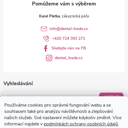
v
ý
Karel Pletka
p
info
@
dental-trade.cz
i
+420 724 393 271
s
Sledujte nás na FB
u
dental_trade.cz
Vyhledávání
HLEDAT
Používáme cookies pro správné fungování webu a se
Nákupní košík
souhlasem také pro analýzu návštěvnosti a zlepšování
našich služeb. Své nastavení můžete kdykoliv změnit. Více
informací najdete v
podmínkách ochrany osobních údajů
.
0
KS /
0 KČ