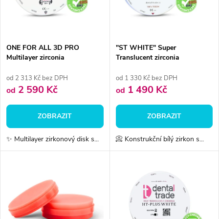
n
i
í
s
p
ONE FOR ALL 3D PRO
"ST WHITE" Super
Multilayer zirconia
Translucent zirconia
p
r
od 2 313 Kč bez DPH
od 1 330 Kč bez DPH
r
2 590 Kč
1 490 Kč
od
od
o
o
ZOBRAZIT
ZOBRAZIT
d
d
✨ Multilayer zirkonový disk s...
📀 Konstrukční bílý zirkon s...
u
u
k
k
t
t