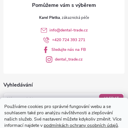
v
ý
Karel Pletka
p
info
@
dental-trade.cz
i
+420 724 393 271
s
Sledujte nás na FB
u
dental_trade.cz
Vyhledávání
HLEDAT
Používáme cookies pro správné fungování webu a se
Nákupní košík
souhlasem také pro analýzu návštěvnosti a zlepšování
našich služeb. Své nastavení můžete kdykoliv změnit. Více
informací najdete v
podmínkách ochrany osobních údajů
.
0
KS /
0 KČ