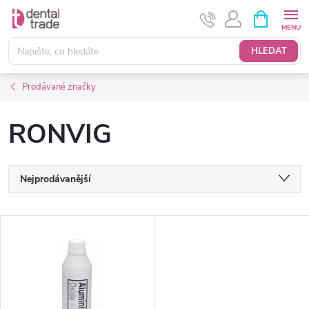
Přejít
NÁKUPNÍ
KOŠÍK
na
obsah
HLEDAT
Prodávané značky
RONVIG
Ř
Nejprodávanější
a
Nejlevnější
V
Nejdražší
z
ý
Abecedně
e
p