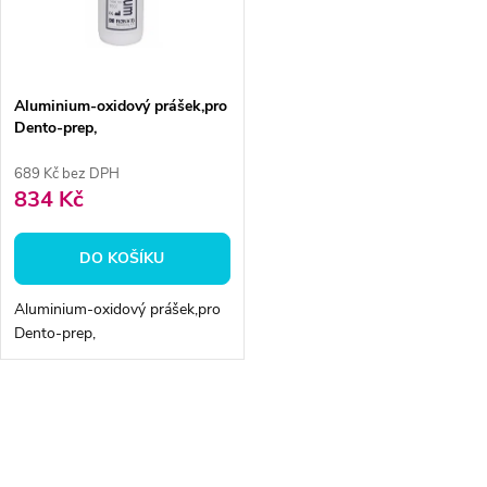
n
i
í
s
p
Aluminium-oxidový prášek,pro
Dento-prep,
p
r
689 Kč bez DPH
r
834 Kč
o
o
DO KOŠÍKU
d
d
Aluminium-oxidový prášek,pro
u
Dento-prep,
u
k
k
O
t
v
t