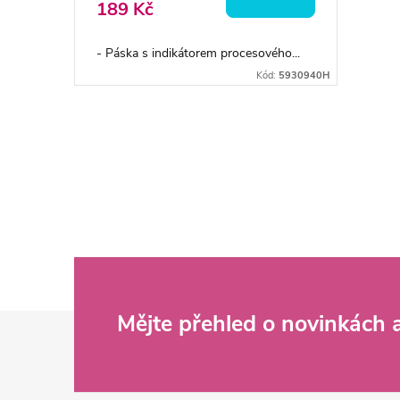
o
189 Kč
u
d
- Páska s indikátorem procesového...
k
Kód:
5930940H
u
t
k
O
ů
v
t
l
ů
á
d
Z
Mějte přehled o novinkách
a
c
á