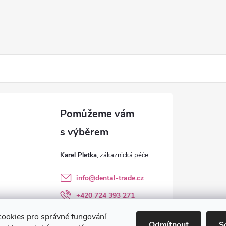
Karel Pletka
info
@
dental-trade.cz
+420 724 393 271
Sledujte nás na FB
ookies pro správné fungování
Odmítnout
S