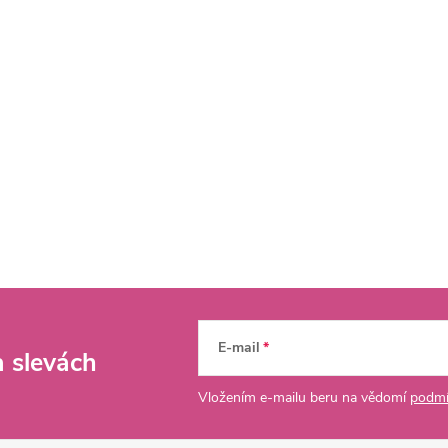
E-mail
a slevách
Vložením e-mailu beru na vědomí
podmí