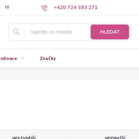
+420 724 393 271
Hledáte a nenacházíte?
Napište nám
HLEDAT
rdinace
Značky
NEJLEVNĚJŠÍ
NEJDRAŽŠÍ