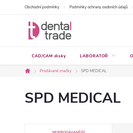
Přejít
Obchodní podmínky
Podmínky ochrany osobních údajů
na
obsah
CAD/CAM disky
LABORATOŘ
O
Prodávané značky
SPD MEDICAL
Domů
SPD MEDICAL
Ř
NEJPRODÁVANĚJŠÍ