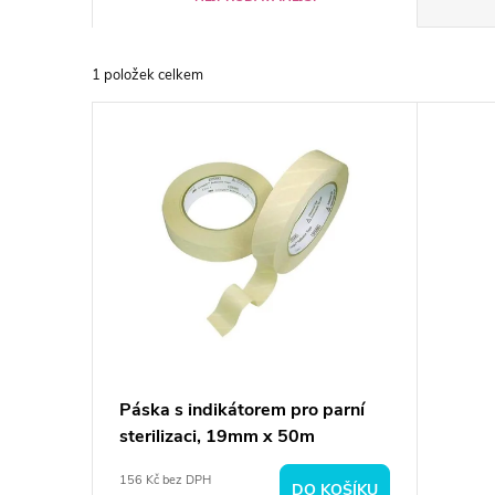
a
1
položek celkem
z
V
e
ý
n
p
í
i
p
s
r
p
Páska s indikátorem pro parní
o
sterilizaci, 19mm x 50m
r
d
156 Kč bez DPH
DO KOŠÍKU