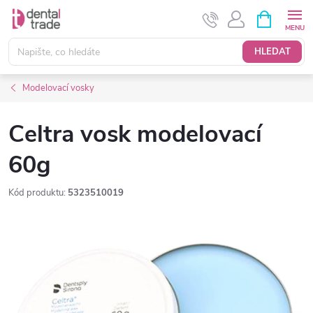
Přejít
NÁKUPNÍ
KOŠÍK
na
obsah
HLEDAT
Modelovací vosky
Celtra vosk modelovací
60g
Kód produktu:
5323510019