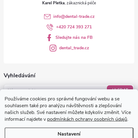
Karel Pletka
info
@
dental-trade.cz
+420 724 393 271
Sledujte nás na FB
dental_trade.cz
Vyhledávání
HLEDAT
Používáme cookies pro správné fungování webu a se
Nákupní košík
souhlasem také pro analýzu návštěvnosti a zlepšování
našich služeb. Své nastavení můžete kdykoliv změnit. Více
informací najdete v
podmínkách ochrany osobních údajů
.
0
KS /
0 KČ
Nastavení