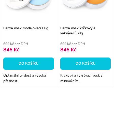
ů
ů
Celtra vosk modelovací 60g
Celtra vosk krčkový a
vykrývací 60g
699 Kč bez DPH
699 Kč bez DPH
846 Kč
846 Kč
DO KOŠÍKU
DO KOŠÍKU
Optimální tvrdost a vysoká
Krčkový a vykrývací vosk s
přesnost...
minimálním...
O
v