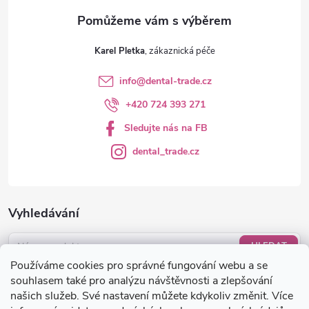
v
ý
Karel Pletka
p
info
@
dental-trade.cz
i
+420 724 393 271
s
Sledujte nás na FB
u
dental_trade.cz
Vyhledávání
HLEDAT
Používáme cookies pro správné fungování webu a se
Nákupní košík
souhlasem také pro analýzu návštěvnosti a zlepšování
našich služeb. Své nastavení můžete kdykoliv změnit. Více