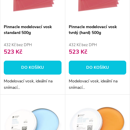
n
i
í
s
p
Pinnacle modelovací vosk
Pinnacle modelovací vosk
standard 500g
tvrdý (hard) 500g
p
r
432 Kč bez DPH
432 Kč bez DPH
r
523 Kč
523 Kč
o
o
DO KOŠÍKU
DO KOŠÍKU
d
d
Modelovací vosk, ideální na
Modelovací vosk, ideální na
u
snímací...
snímací...
u
k
k
t
t