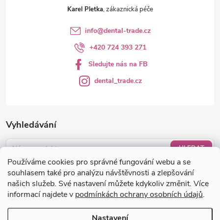
Karel Pletka
info
@
dental-trade.cz
+420 724 393 271
Sledujte nás na FB
dental_trade.cz
Vyhledávání
HLEDAT
Používáme cookies pro správné fungování webu a se
Nákupní košík
souhlasem také pro analýzu návštěvnosti a zlepšování
našich služeb. Své nastavení můžete kdykoliv změnit. Více
informací najdete v
podmínkách ochrany osobních údajů
.
0
KS /
0 KČ
Nastavení