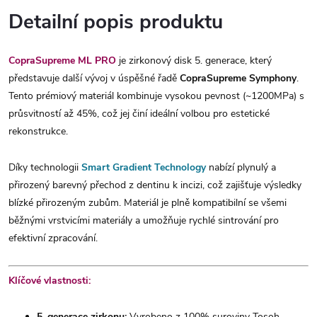
Detailní popis produktu
CopraSupreme ML PRO
je zirkonový disk 5. generace, který
představuje další vývoj v úspěšné řadě
CopraSupreme Symphony
.
Tento prémiový materiál kombinuje vysokou pevnost (~1200MPa) s
průsvitností až 45%, což jej činí ideální volbou pro estetické
rekonstrukce.
Díky technologii
Smart Gradient Technology
nabízí plynulý a
přirozený barevný přechod z dentinu k incizi, což zajišťuje výsledky
blízké přirozeným zubům. Materiál je plně kompatibilní se všemi
běžnými vrstvicími materiály a umožňuje rychlé sintrování pro
efektivní zpracování.
Klíčové vlastnosti:
5. generace zirkonu:
Vyrobeno z 100% suroviny Tosoh