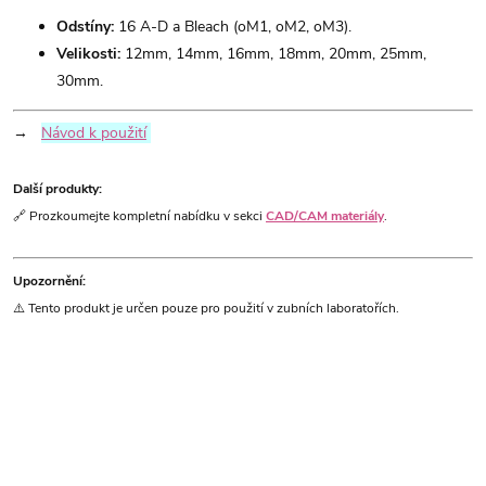
Odstíny:
16 A-D a Bleach (oM1, oM2, oM3).
Velikosti:
12mm, 14mm, 16mm, 18mm, 20mm, 25mm,
30mm.
→
Návod k použití
Další produkty:
🔗 Prozkoumejte kompletní nabídku v sekci
CAD/CAM materiály
.
Upozornění:
⚠️ Tento produkt je určen pouze pro použití v zubních laboratořích.