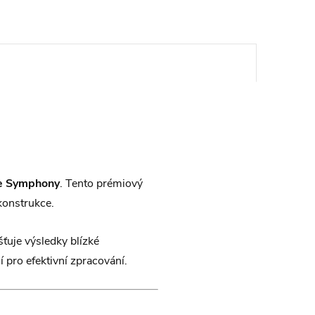
e Symphony
. Tento prémiový
konstrukce.
šťuje výsledky blízké
 pro efektivní zpracování.