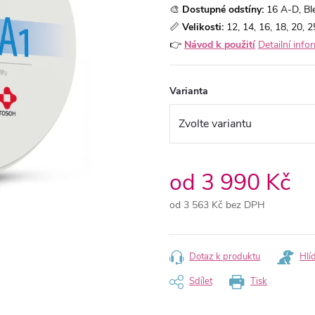
🎨
Dostupné odstíny:
16 A-D, Bl
📏
Velikosti:
12, 14, 16, 18, 20, 
👉
Návod k použití
Detailní info
Varianta
od
3 990 Kč
od
3 563 Kč
bez DPH
Měrná
cena:
Dotaz k produktu
Hlí
Sdílet
Tisk