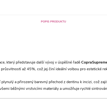
POPIS PRODUKTU
ace, který představuje další vývoj v úspěšné řadě
CopraSuprem
ůsvitností až 45%, což jej činí ideální volbou pro estetické re
í plynulý a přirozený barevný přechod z dentinu k incizi, což zaji
všemi běžnými vrstvicími materiály a umožňuje rychlé sintrování