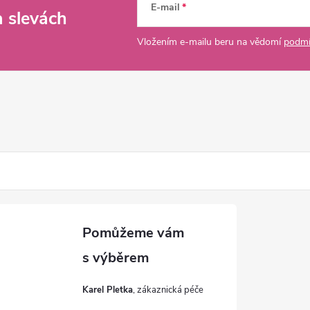
E-mail
a slevách
Vložením e-mailu beru na vědomí
podmí
Karel Pletka