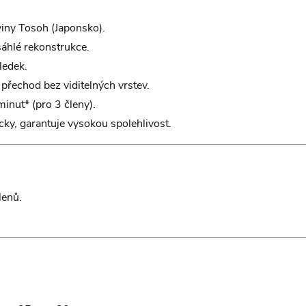
ny Tosoh (Japonsko).
áhlé rekonstrukce.
ledek.
přechod bez viditelných vrstev.
inut* (pro 3 členy).
cky, garantuje vysokou spolehlivost.
lenů.