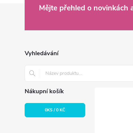
Z
Mějte přehled o novinkách
á
p
a
Vyhledávání
t
í
Nákupní košík
0
KS /
0 KČ