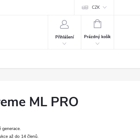
CZK
NÁKUPNÍ
KOŠÍK
Prázdný košík
Přihlášení
reme ML PRO
é generace.
kce až do 14 členů.