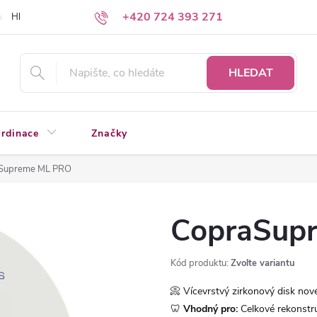
+420 724 393 271
Hledáte a nenacházíte?
Napište nám
HLEDAT
rdinace
Značky
Supreme ML PRO
CopraSup
Kód produktu:
Zvolte variantu
📀 Vícevrstvý zirkonový disk nov
🦷
Vhodný pro:
Celkové rekonstru