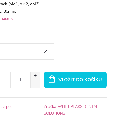
each (oM1, oM2, oM3).
25, 30mm.
rmace
VLOŽIT DO KOŠÍKU
dací pes
Značka:
WHITEPEAKS DENTAL
SOLUTIONS