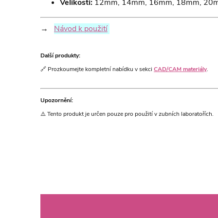
Velikosti:
12mm, 14mm, 16mm, 18mm, 20
→
Návod k použití
Další produkty:
🔗 Prozkoumejte kompletní nabídku v sekci
CAD/CAM materiály
.
Upozornění:
⚠️ Tento produkt je určen pouze pro použití v zubních laboratořích.