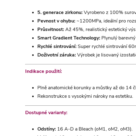
5. generace zirkonu:
Vyrobeno z 100% surovi
Pevnost v ohybu:
~1200MPa, ideální pro rozs
Průsvitnost:
Až 45%, realistický estetický výs
Smart Gradient Technology:
Plynulý barevný 
Rychlé sintrování:
Super rychlé sintrování 60m
Doživotní záruka:
Výrobek je lisovaný izostati
Indikace použití:
Plně anatomické korunky a můstky až do 14 č
Rekonstrukce s vysokými nároky na estetiku.
Dostupné varianty:
Odstíny:
16 A-D a Bleach (oM1, oM2, oM3).