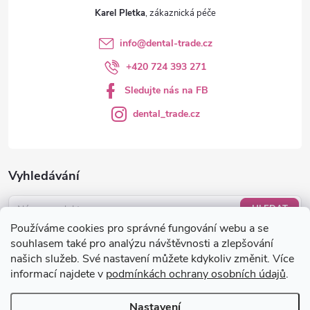
Karel Pletka
info
@
dental-trade.cz
+420 724 393 271
Sledujte nás na FB
dental_trade.cz
Vyhledávání
HLEDAT
Používáme cookies pro správné fungování webu a se
Nákupní košík
souhlasem také pro analýzu návštěvnosti a zlepšování
našich služeb. Své nastavení můžete kdykoliv změnit. Více
informací najdete v
podmínkách ochrany osobních údajů
.
0
KS /
0 KČ
Nastavení