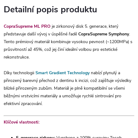
Detailní popis produktu
CopraSupreme ML PRO
je zirkonový disk 5. generace, který
představuje další vývoj v úspěšné řadě
CopraSupreme Symphony
.
Tento prémiový materiál kombinuje vysokou pevnost (~1200MPa) s
průsvitností až 45%, což jej činí ideální volbou pro estetické
rekonstrukce.
Díky technologii
Smart Gradient Technology
nabízí plynulý a
přirozený barevný přechod z dentinu k incizi, což zajišťuje výsledky
blízké přirozeným zubům. Materiál je plně kompatibilní se všemi
běžnými vrstvicími materiály a umožňuje rychlé sintrování pro
efektivní zpracování.
Klíčové vlastnosti:
5. generace zirkonu:
Vyrobeno z 100% suroviny Tosoh