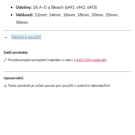
Odstíny:
16 A-D a Bleach (oM1, oM2, oM3).
Velikosti:
12mm, 14mm, 16mm, 18mm, 20mm, 25mm,
30mm.
→
Návod k použití
Další produkty:
🔗 Prozkoumejte kompletní nabídku v sekci
CAD/CAM materiály
.
Upozornění:
⚠️ Tento produkt je určen pouze pro použití v zubních laboratořích.