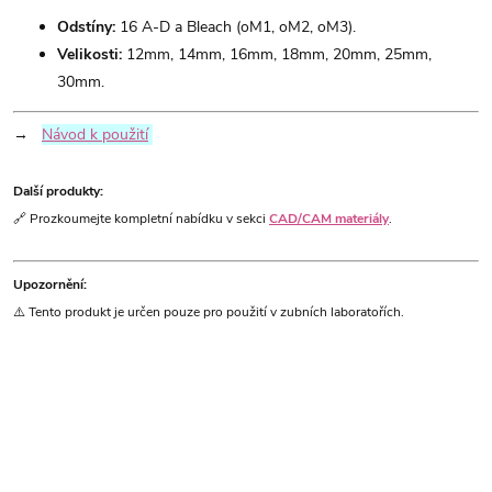
Odstíny:
16 A-D a Bleach (oM1, oM2, oM3).
Velikosti:
12mm, 14mm, 16mm, 18mm, 20mm, 25mm,
30mm.
→
Návod k použití
Další produkty:
🔗 Prozkoumejte kompletní nabídku v sekci
CAD/CAM materiály
.
Upozornění:
⚠️ Tento produkt je určen pouze pro použití v zubních laboratořích.