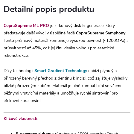
Detailní popis produktu
CopraSupreme ML PRO
je zirkonový disk 5. generace, který
představuje další vývoj v úspěšné řadě
CopraSupreme Symphony
.
Tento prémiový materiál kombinuje vysokou pevnost (~1200MPa) s
průsvitností až 45%, což jej činí ideální volbou pro estetické
rekonstrukce.
Díky technologii
Smart Gradient Technology
nabízí plynulý a
přirozený barevný přechod z dentinu k incizi, což zajišťuje výsledky
blízké přirozeným zubům. Materiál je plně kompatibilní se všemi
běžnými vrstvicími materiály a umožňuje rychlé sintrování pro
efektivní zpracování.
Klíčové vlastnosti:
5. generace zirkonu:
Vyrobeno z 100% suroviny Tosoh