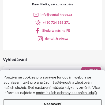
Karel Pletka
info
@
dental-trade.cz
+420 724 393 271
Sledujte nás na FB
dental_trade.cz
Vyhledávání
HLEDAT
Používáme cookies pro správné fungování webu a se
Nákupní košík
souhlasem také pro analýzu návštěvnosti a zlepšování
našich služeb. Své nastavení můžete kdykoliv změnit. Více
informací najdete v
podmínkách ochrany osobních údajů
.
0
KS /
0 KČ
Nastavení