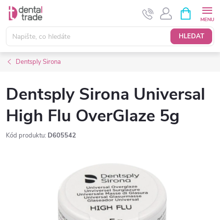
Přejít
NÁKUPNÍ
KOŠÍK
na
obsah
HLEDAT
Dentsply Sirona
Dentsply Sirona Universal
High Flu OverGlaze 5g
Kód produktu:
D605542