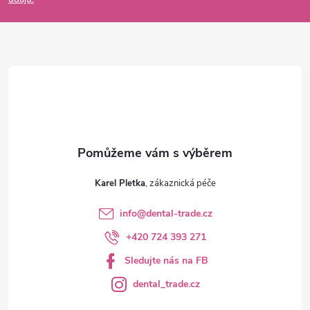
a
t
í
Karel Pletka
info
@
dental-trade.cz
+420 724 393 271
Sledujte nás na FB
dental_trade.cz