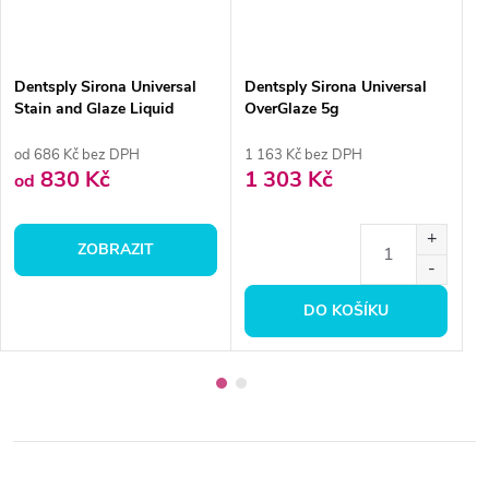
Dentsply Sirona Universal
Dentsply Sirona Universal
F
Stain and Glaze Liquid
OverGlaze 5g
p
15ml/50ml
od 686 Kč bez DPH
1 163 Kč bez DPH
5
830 Kč
1 303 Kč
6
od
ZOBRAZIT
DO KOŠÍKU