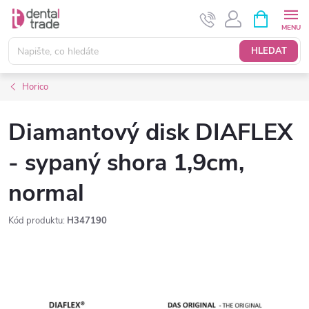
Přejít
NÁKUPNÍ
KOŠÍK
na
obsah
HLEDAT
Horico
Diamantový disk DIAFLEX
- sypaný shora 1,9cm,
normal
Kód produktu:
H347190