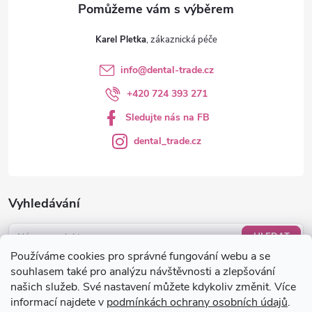
Karel Pletka
info
@
dental-trade.cz
+420 724 393 271
Sledujte nás na FB
dental_trade.cz
Vyhledávání
HLEDAT
Používáme cookies pro správné fungování webu a se
Nákupní košík
souhlasem také pro analýzu návštěvnosti a zlepšování
našich služeb. Své nastavení můžete kdykoliv změnit. Více
informací najdete v
podmínkách ochrany osobních údajů
.
0
KS /
0 KČ