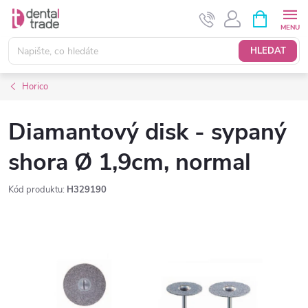
Přejít
NÁKUPNÍ
KOŠÍK
na
obsah
HLEDAT
Horico
Diamantový disk - sypaný
shora Ø 1,9cm, normal
Kód produktu:
H329190