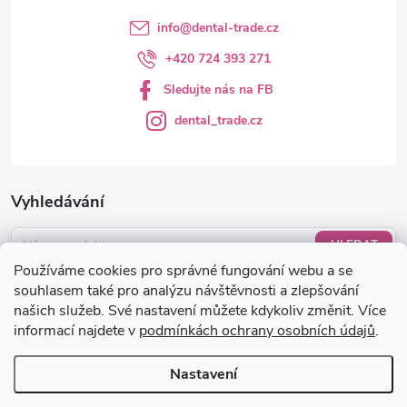
info
@
dental-trade.cz
+420 724 393 271
Sledujte nás na FB
dental_trade.cz
Vyhledávání
HLEDAT
Používáme cookies pro správné fungování webu a se
Nákupní košík
souhlasem také pro analýzu návštěvnosti a zlepšování
našich služeb. Své nastavení můžete kdykoliv změnit. Více
informací najdete v
podmínkách ochrany osobních údajů
.
0
KS /
0 KČ
Nastavení
Copyright 2026
dental-trade.cz
. Všechna práva vyhrazena.
Upravit