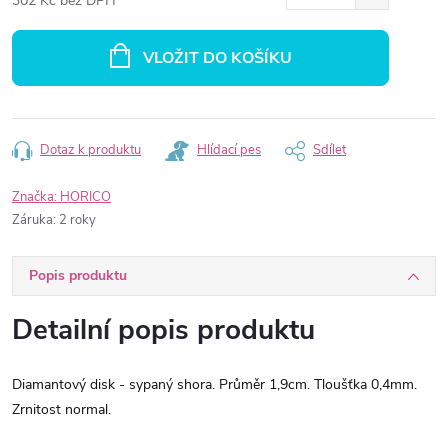
302 Kč bez DPH
Měrná
cena:
VLOŽIT DO KOŠÍKU
Dotaz k produktu
Hlídací pes
Sdílet
Značka:
HORICO
Záruka
:
2 roky
Popis produktu
Detailní popis produktu
Diamantový disk - sypaný shora. Průměr 1,9cm. Tloušťka 0,4mm.
Zrnitost normal.