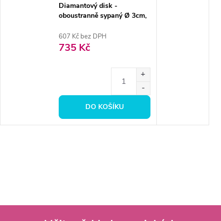
Diamantový disk -
oboustranně sypaný Ø 3cm,
jemná
607 Kč bez DPH
735 Kč
DO KOŠÍKU