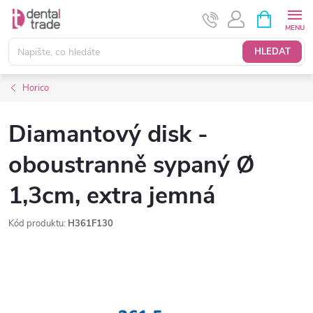
Přejít
NÁKUPNÍ
KOŠÍK
na
obsah
HLEDAT
Horico
Diamantový disk -
oboustranně sypaný Ø
1,3cm, extra jemná
Kód produktu:
H361F130