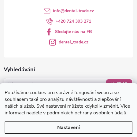
info
@
dental-trade.cz
+420 724 393 271
Sledujte nás na FB
dental_trade.cz
Vyhledávání
HLEDAT
Používáme cookies pro správné fungování webu a se
Nákupní košík
souhlasem také pro analýzu návštěvnosti a zlepšování
našich služeb. Své nastavení můžete kdykoliv změnit. Více
informací najdete v
podmínkách ochrany osobních údajů
.
0
KS /
0 KČ
Nastavení
Copyright 2026
dental-trade.cz
. Všechna práva vyhrazena.
Upravit