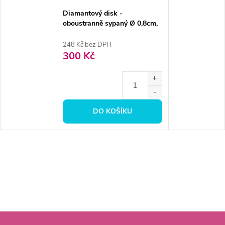
Diamantový disk -
oboustranně sypaný Ø 0,8cm,
extra jemná
248 Kč bez DPH
300 Kč
DO KOŠÍKU