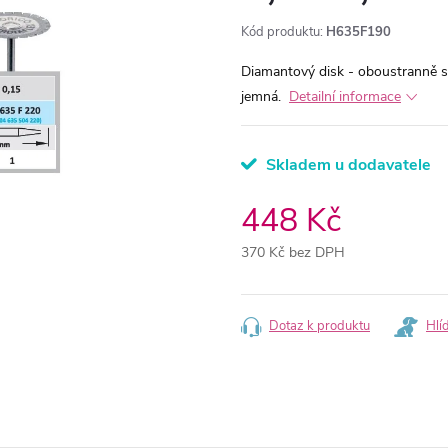
Kód produktu:
H635F190
Diamantový disk - oboustranně s
jemná.
Detailní informace
Skladem u dodavatele
448 Kč
370 Kč bez DPH
Měrná
cena:
Dotaz k produktu
Hlí