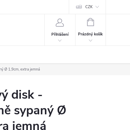
CZK
NÁKUPNÍ
KOŠÍK
Prázdný košík
Přihlášení
ný Ø 1,9cm, extra jemná
ý disk -
ně sypaný Ø
ra jemná