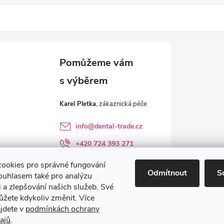
Karel Pletka
info
@
dental-trade.cz
+420 724 393 271
Sledujte nás na FB
ookies pro správné fungování
Odmítnout
S
ouhlasem také pro analýzu
dental_trade.cz
 a zlepšování našich služeb. Své
ůžete kdykoliv změnit. Více
ajdete v
podmínkách ochrany
ajů
.