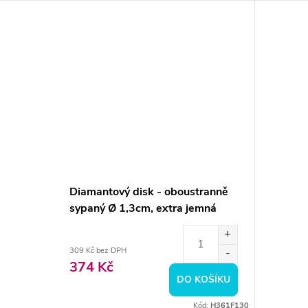
Diamantový disk - oboustranně
sypaný Ø 1,3cm, extra jemná
309 Kč bez DPH
374 Kč
DO KOŠÍKU
Kód:
H361F130