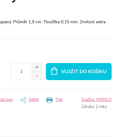
ypaný. Průměr 1,9 cm. Tloušťka 0,15 mm. Zrnitost extra
VLOŽIT DO KOŠÍKU
dací pes
Sdílet
Tisk
Značka:
HORICO
Záruka
:
2 roky