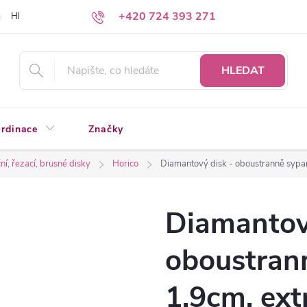
+420 724 393 271
Hledáte a nenacházíte?
Napište nám
HLEDAT
rdinace
Značky
í, řezací, brusné disky
Horico
Diamantový disk - oboustranně sypa
Diamantov
oboustran
1,9cm, ext