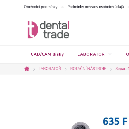
Přejít
Obchodní podmínky
Podmínky ochrany osobních údajů
na
obsah
CAD/CAM disky
LABORATOŘ
O
LABORATOŘ
ROTAČNÍ NÁSTROJE
Separačn
Domů