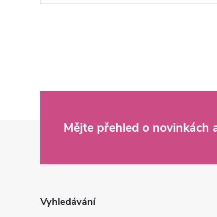
Z
Mějte přehled o novinkách
á
p
a
Vyhledávání