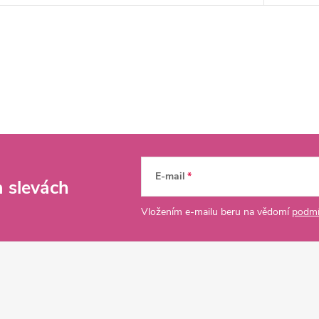
E-mail
a slevách
Vložením e-mailu beru na vědomí
podmí