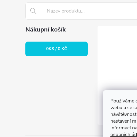
t
í
Nákupní košík
0
KS /
0 KČ
Používáme c
webu a se s
návštěvnosti
nastavení m
informací n
osobních úd