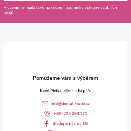
p
Vložením e-mailu beru na vědomí
podmínky ochrany osobních
údajů.
a
t
í
Karel Pletka
info
@
dental-trade.cz
+420 724 393 271
Sledujte nás na FB