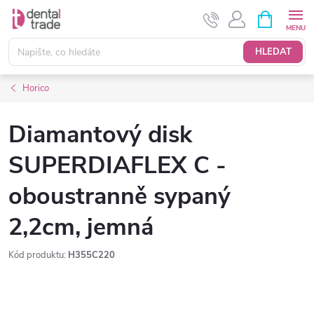
Přejít
NÁKUPNÍ
KOŠÍK
na
obsah
HLEDAT
Horico
Diamantový disk
SUPERDIAFLEX C -
oboustranně sypaný
2,2cm, jemná
Kód produktu:
H355C220