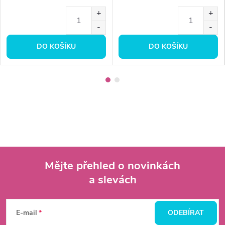
DO KOŠÍKU
DO KOŠÍKU
Mějte přehled o novinkách
a slevách
Z
á
E-mail
ODEBÍRAT