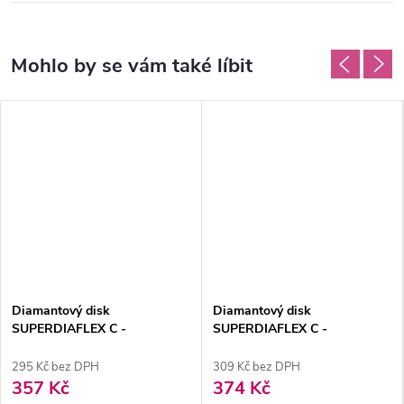
Diamantový disk
Diamantový disk
SUPERDIAFLEX C -
SUPERDIAFLEX C -
oboustranně sypaný 1,3cm,
oboustranně sypaný 1,6cm,
jemná
jemná
295 Kč bez DPH
309 Kč bez DPH
357 Kč
374 Kč