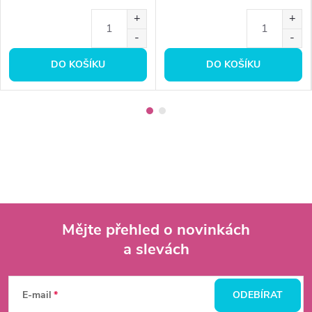
DO KOŠÍKU
DO KOŠÍKU
Mějte přehled o novinkách
a slevách
Z
á
E-mail
ODEBÍRAT