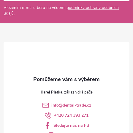
p
Vložením e-mailu beru na vědomí
podmínky ochrany osobních
údajů.
a
t
í
Karel Pletka
info
@
dental-trade.cz
+420 724 393 271
Sledujte nás na FB