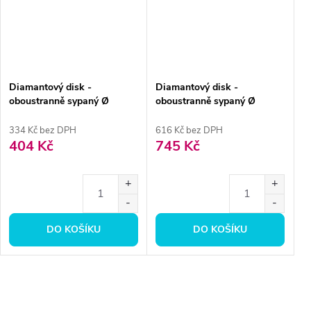
Diamantový disk -
Diamantový disk -
oboustranně sypaný Ø
oboustranně sypaný Ø
1,6cm, jemná
2,2cm, normal
334 Kč bez DPH
616 Kč bez DPH
404 Kč
745 Kč
DO KOŠÍKU
DO KOŠÍKU