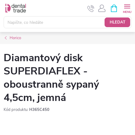
Přejít
NÁKUPNÍ
KOŠÍK
na
obsah
HLEDAT
Horico
Diamantový disk
SUPERDIAFLEX -
oboustranně sypaný
4,5cm, jemná
Kód produktu:
H365C450