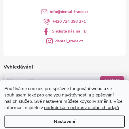
info
@
dental-trade.cz
+420 724 393 271
Sledujte nás na FB
dental_trade.cz
Vyhledávání
HLEDAT
Používáme cookies pro správné fungování webu a se
Nákupní košík
souhlasem také pro analýzu návštěvnosti a zlepšování
našich služeb. Své nastavení můžete kdykoliv změnit. Více
informací najdete v
podmínkách ochrany osobních údajů
.
0
KS /
0 KČ
Nastavení