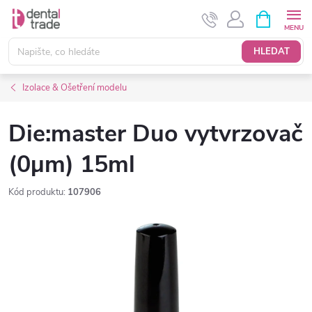
Přejít
NÁKUPNÍ
KOŠÍK
na
obsah
HLEDAT
Izolace & Ošetření modelu
Die:master Duo vytvrzovač
(0µm) 15ml
Kód produktu:
107906