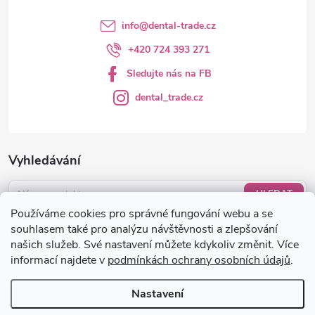
info
@
dental-trade.cz
+420 724 393 271
Sledujte nás na FB
dental_trade.cz
Vyhledávání
HLEDAT
Používáme cookies pro správné fungování webu a se
Nákupní košík
souhlasem také pro analýzu návštěvnosti a zlepšování
našich služeb. Své nastavení můžete kdykoliv změnit. Více
informací najdete v
podmínkách ochrany osobních údajů
.
0
KS /
0 KČ
Nastavení
Copyright 2026
dental-trade.cz
. Všechna práva vyhrazena.
Upravit