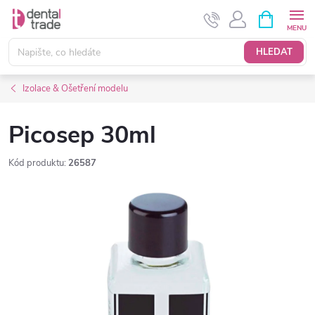
Přejít
NÁKUPNÍ
KOŠÍK
na
obsah
HLEDAT
Izolace & Ošetření modelu
Picosep 30ml
Kód produktu:
26587