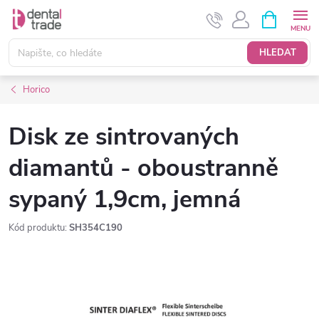
Přejít
NÁKUPNÍ
KOŠÍK
na
obsah
HLEDAT
Horico
Disk ze sintrovaných
diamantů - oboustranně
sypaný 1,9cm, jemná
Kód produktu:
SH354C190