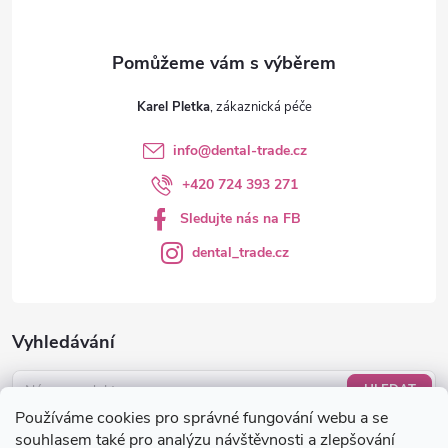
Karel Pletka
info
@
dental-trade.cz
+420 724 393 271
Sledujte nás na FB
dental_trade.cz
Vyhledávání
HLEDAT
Používáme cookies pro správné fungování webu a se
Nákupní košík
souhlasem také pro analýzu návštěvnosti a zlepšování