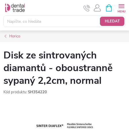
Přejít
NÁKUPNÍ
KOŠÍK
na
obsah
HLEDAT
Horico
Disk ze sintrovaných
diamantů - oboustranně
sypaný 2,2cm, normal
Kód produktu:
SH354220