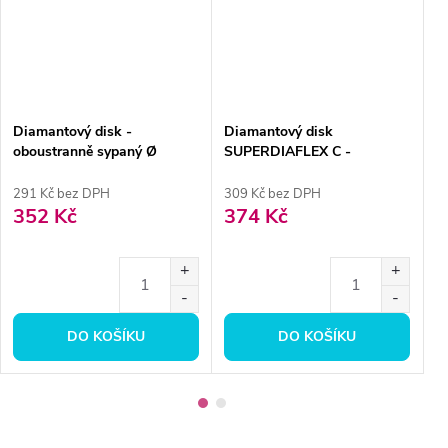
Diamantový disk -
Diamantový disk
D
oboustranně sypaný Ø
SUPERDIAFLEX C -
o
1,9cm, zrnitost normal
oboustranně sypaný 1,6cm,
2
jemná
291 Kč bez DPH
309 Kč bez DPH
4
352 Kč
374 Kč
5
DO KOŠÍKU
DO KOŠÍKU