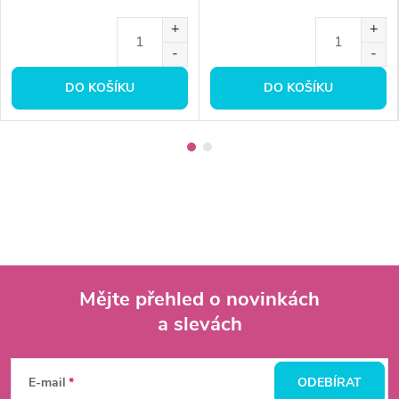
DO KOŠÍKU
DO KOŠÍKU
Mějte přehled o novinkách
a slevách
Z
á
E-mail
ODEBÍRAT