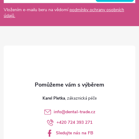
p
Vložením e-mailu beru na vědomí
podmínky ochrany osobních
údajů.
a
t
í
Karel Pletka
info
@
dental-trade.cz
+420 724 393 271
Sledujte nás na FB